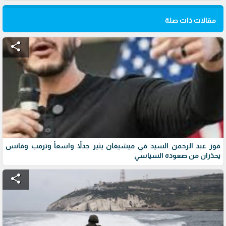
مقالات ذات صلة
share
فوز عبد الرحمن السيد في ميشيغان يثير جدلاً واسعاً وترمب وفانس
يحذران من صعوده السياسي
share