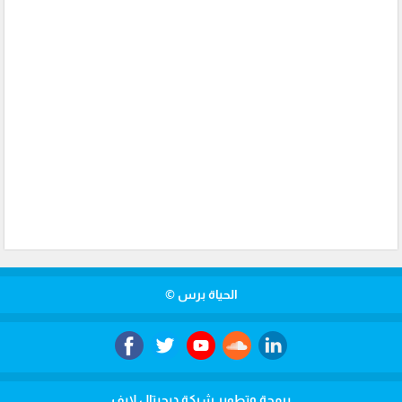
الحياة برس ©
برمجة وتطوير شركة ديجيتال لايف