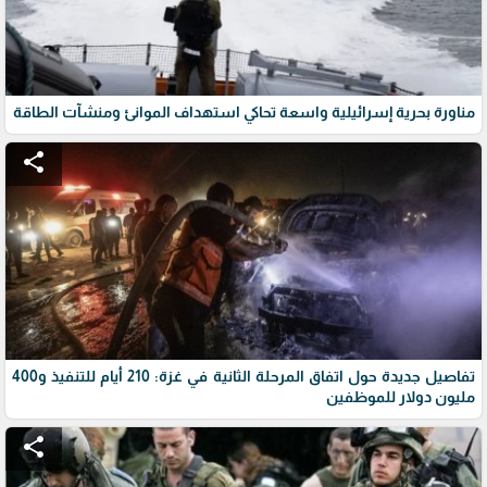
مناورة بحرية إسرائيلية واسعة تحاكي استهداف الموانئ ومنشآت الطاقة
share
تفاصيل جديدة حول اتفاق المرحلة الثانية في غزة: 210 أيام للتنفيذ و400
مليون دولار للموظفين
share