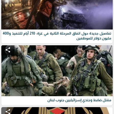
تفاصيل جديدة حول اتفاق المرحلة الثانية في غزة: 210 أيام للتنفيذ و400
مليون دولار للموظفين
share
مقتل ضابط وجندي إسرائيليين جنوب لبنان
share