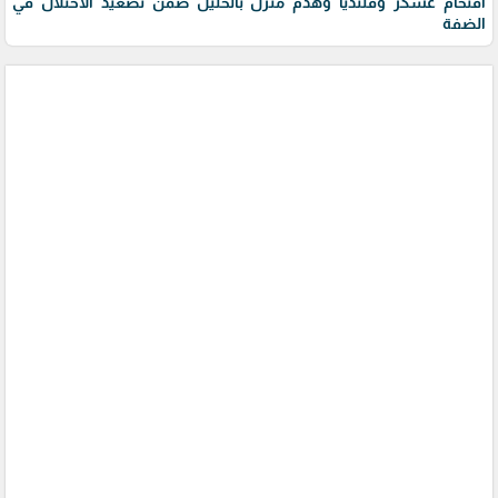
اقتحام عسكر وقلنديا وهدم منزل بالخليل ضمن تصعيد الاحتلال في
الضفة