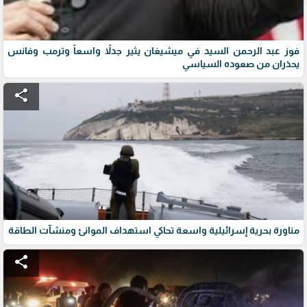
فوز عبد الرحمن السيد في ميشيغان يثير جدلاً واسعاً وترمب وفانس
يحذران من صعوده السياسي
share
مناورة بحرية إسرائيلية واسعة تحاكي استهداف الموانئ ومنشآت الطاقة
share