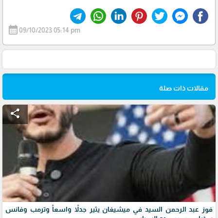
calendar_month
09/10/2023 05:14 pm
مقالات ذات صلة
share
فوز عبد الرحمن السيد في ميشيغان يثير جدلاً واسعاً وترمب وفانس