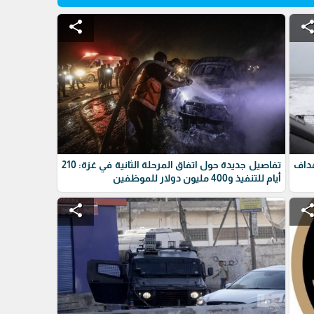
share
shar
داف
تفاصيل جديدة حول اتفاق المرحلة الثانية في غزة: 210
أيام للتنفيذ و400 مليون دولار للموظفين
share
shar