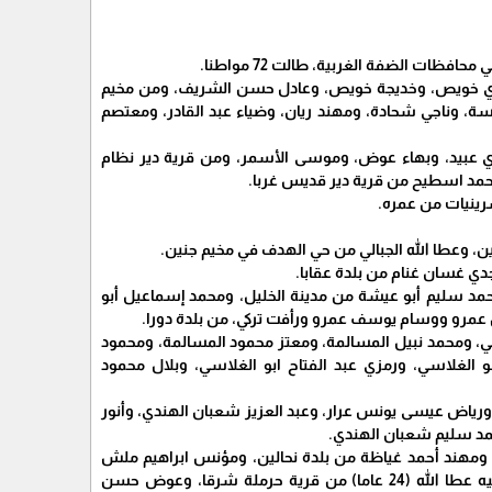
ظات الضفة الغربية، طالت 72 مواطنا.
هنادي خويص، وخديجة خويص، وعادل حسن الشريف، ومن مخيم
بو خمسة، وناجي شحادة، ومهند ريان، وضياء عبد القادر، ومعتصم
دي عبيد، وبهاء عوض، وموسى الأسمر، ومن قرية دير نظام
حمد اسطيح من قرية دير قديس غربا.
رينيات من عمره.
ن، وعطا الله الجبالي من حي الهدف في مخيم جنين.
د وطارق الجبارين، ومحمد سليم أبو عيشة من مدينة الخليل، ومحمد إسماعيل أبو
 عمرو ووسام يوسف عمرو ورأفت تركي، من بلدة دورا.
، وحاتم احمد السويطي، ومحمد نبيل المسالمة، ومعتز محمود المسالمة، ومحمود
الغلاسي، ورمزي عبد الفتاح ابو الغلاسي، وبلال محمود
شبان، وهم: علي عيسى موسى عوض، ورياض عيسى يونس عرار، وعبد العزيز شعبان الهندي، وأنور
مد سليم شعبان الهندي.
راد مصطفى الزغاري (34 عاما)، من مخيم الدهيشة، ومهند أحمد غياظة من بلدة نحالين، ومؤنس ابراهيم ملش
(25عاما)، وعزمي تيسير مناصرة من بلدة الدوحة غربا، وحمزة عوض عطا الله (26 عاما)، وابراهيم وجيه عطا الله (24 عاما) من قرية حرملة شرقا، وعوض حسن