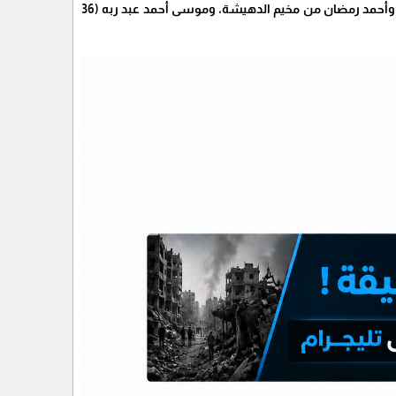
الخطيب (45 عاما) من منطقة واد شاهين وسط بيت لحم، وأنور أحمد الشيخ من قرية مراح رباح جنوبا، وأحمد رمضان من مخيم الدهيشة، وموسى أحمد عبد ربه (36