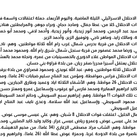
تلال الاسرائيلي، الليلة الماضية، واليوم الأربعاء، حملة اعتقالات واسعة في محاف
 الاحتلال كلا من: عطا جفال، وماجد حجاج، وبراء جوهر، والمرابطتين 
، وهم: أسيد عبد الرحمن، ومحمد أنور زيدية، وأنور زيدية، وأحمد لافي، ومحمد أ
الك زايد، وماهر ناجي، وتوفيق الزير، وأحمد الزير.
وات الاحتلال من قرية بدرس شمال غرب رام الله ثلاثة مواطنين، وهم: نا
ي، ورضا محمد عصفور من قرية سنجل شمال شرق رام الله، ومحمود محمد أ
ت الاحتلال المواطن علاء الدويري بالخمسينيات من عمره، ونجله محمد بالعش
لال يعتقل أسيرا محررا صقر ريان، من بلدة قراوة بني حسان.
احتلال ثلاثة مواطنين، وهم: عبد الله عويدي، ومحمود قصراوي من بلدة برقي
راس صوافطة، ومؤمن عبد الفتاح سليم ضبابات (24 عاما)، ومجدي غسان غنام من بلدة عقابا.
ومن الخليل، اعتقلت قوات الاحتلال 26 مواطنا، وهم: الأشقاء الثلاثة اياد وعمي
ايد ابراهيم العمايرة ومحمد فارس أبو عرقوب وإسماعيل عمرو ومعتز حسن
ومن بلدة بيت عوا، اعتقلت تلك القوات 11 مواطنا، وهم: إبراهيم سبع السويطي
حمود السويطي، وإسماعيل عبد الله سلامة، وعدي نايف عبد الفتاح ابو 
يل السويطي.
ومن في بلدة بيت امر شمال الخليل، اعتقلت قوات الاحتلال 8 
لي عيسى عوض، وعمرو رياض عيسى عرار، وكايد وليد كايد الصليبي، ومح
ومن بيت لحم، اعتقلت 11 مواطنا، وهم: الشاب م