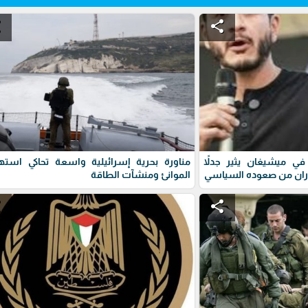
e
share
ي ميشيغان يثير جدلاً
مناورة بحرية إسرائيلية واسعة تحاكي استه
ران من صعوده السياسي
الموانئ ومنشآت الطاقة
e
share