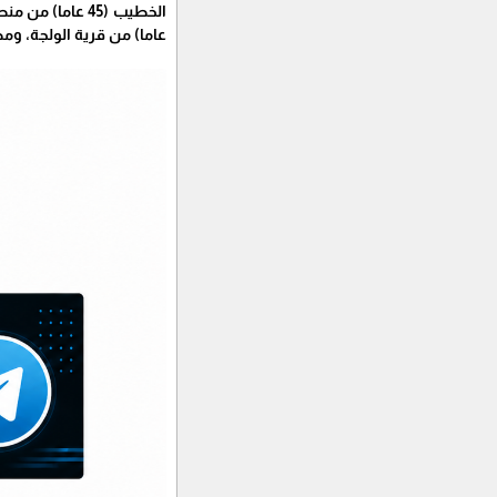
عاما) من قرية الولجة، ومصطفى أشرف صلاح