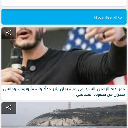
مقالات ذات صلة
share
فوز عبد الرحمن السيد في ميشيغان يثير جدلاً واسعاً وترمب وفانس
يحذران من صعوده السياسي
share