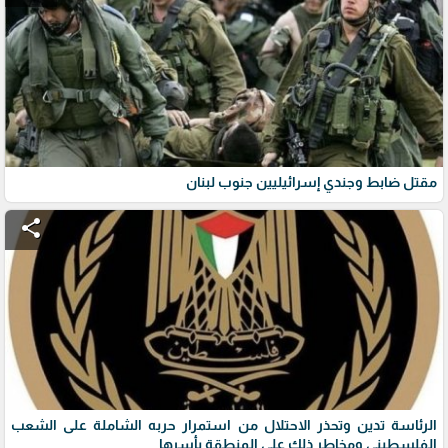
مقتل ضابط وجندي إسرائيليين جنوب لبنان
share
الرئاسة تدين وتحذر الاحتلال من استمرار حربه الشاملة على الشعب
الفلسطيني ومخاطر ذلك على المنطقة بأسرها