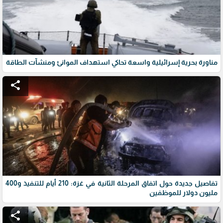
مناورة بحرية إسرائيلية واسعة تحاكي استهداف الموانئ ومنشآت الطاقة
share
تفاصيل جديدة حول اتفاق المرحلة الثانية في غزة: 210 أيام للتنفيذ و400
مليون دولار للموظفين
share