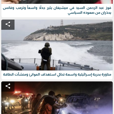
فوز عبد الرحمن السيد في ميشيغان يثير جدلاً واسعاً وترمب وفانس
يحذران من صعوده السياسي
share
مناورة بحرية إسرائيلية واسعة تحاكي استهداف الموانئ ومنشآت الطاقة
share