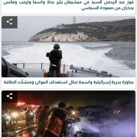
فوز عبد الرحمن السيد في ميشيغان يثير جدلاً واسعاً وترمب وفانس
يحذران من صعوده السياسي
share
مناورة بحرية إسرائيلية واسعة تحاكي استهداف الموانئ ومنشآت الطاقة
share