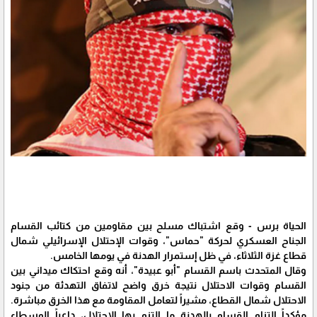
الحياة برس - وقع اشتباك مسلح بين مقاومين من كتائب القسام
الجناح العسكري لحركة "حماس"، وقوات الإحتلال الإسرائيلي شمال
قطاع غزة الثلاثاء، في ظل إستمرار الهدنة في يومها الخامس.
وقال المتحدث باسم القسام "أبو عبيدة"، أنه وقع احتكاك ميداني بين
القسام وقوات الاحتلال نتيجة خرق واضح لاتفاق التهدئة من جنود
الاحتلال شمال القطاع، مشيراً لتعامل المقاومة مع هذا الخرق مباشرة.
مؤكداً إلتزام القسام بالهدنة ما التزم بها الاحتلال، داعياً الوسطاء