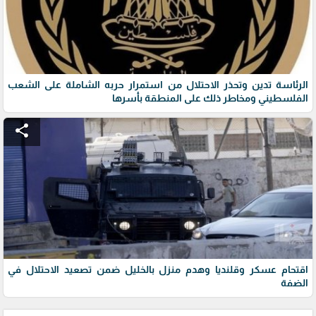
الرئاسة تدين وتحذر الاحتلال من استمرار حربه الشاملة على الشعب
الفلسطيني ومخاطر ذلك على المنطقة بأسرها
share
اقتحام عسكر وقلنديا وهدم منزل بالخليل ضمن تصعيد الاحتلال في
الضفة