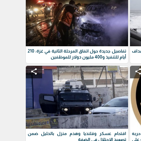
داف
تفاصيل جديدة حول اتفاق المرحلة الثانية في غزة: 210
أيام للتنفيذ و400 مليون دولار للموظفين
share
shar
حربه
اقتحام عسكر وقلنديا وهدم منزل بالخليل ضمن
على
تصعيد الاحتلال في الضفة