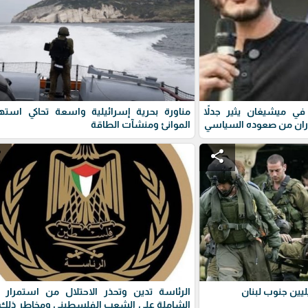
ي ميشيغان يثير جدلاً
مناورة بحرية إسرائيلية واسعة تحاكي استه
ران من صعوده السياسي
الموانئ ومنشآت الطاقة
e
share
يين جنوب لبنان
الرئاسة تدين وتحذر الاحتلال من استمرار 
الشاملة على الشعب الفلسطيني ومخاطر ذلك 