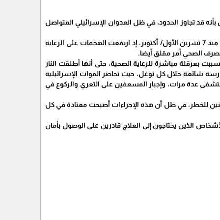
أنه قد تجاوز الحدود، في ظل العدوان الإسرائيلي المتواصل
وأوضحت منسقة "أطباء بلا حدود" في جنين، لوز سافيدرا في تصريح لها، أن العنف ضد المدنيين تزايد منذ 7 تشرين الأول/ أكتوبر، إذ ارتفعت الهجمات على الرعاية
لصرف الصحي أمر مقلق أيضا.
ببت بعرقلة مباشرة للرعاية الصحية، حتى أنها أطلقت النار
رسة شائعة خلال كل توغل، حيث تحاصر القوات الإسرائيلية
تشفى عدة مرات، وإجبار المسعفين على التعري والركوع في
جنين للخطر، في ظل أن هذه الإجراءات أصبحت معتادة في كل
أشخاص الذين يحتاجون إلى العلاج قادرين على الوصول بأمان