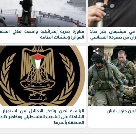
ي ميشيغان يثير جدلاً
مناورة بحرية إسرائيلية واسعة تحاكي استه
ران من صعوده السياسي
الموانئ ومنشآت الطاقة
e
share
يين جنوب لبنان
الرئاسة تدين وتحذر الاحتلال من استمرار 
الشاملة على الشعب الفلسطيني ومخاطر ذلك 
المنطقة بأسرها