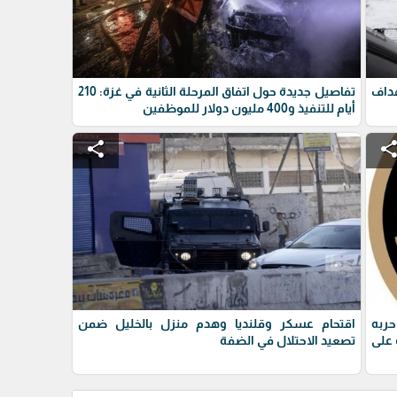
داف
تفاصيل جديدة حول اتفاق المرحلة الثانية في غزة: 210
أيام للتنفيذ و400 مليون دولار للموظفين
share
shar
حربه
اقتحام عسكر وقلنديا وهدم منزل بالخليل ضمن
على
تصعيد الاحتلال في الضفة