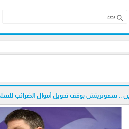
search
يين .. سموتريتش يوقف تحويل أموال الضرائب للسل