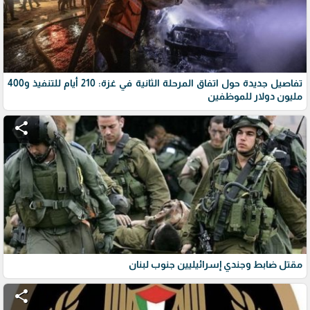
تفاصيل جديدة حول اتفاق المرحلة الثانية في غزة: 210 أيام للتنفيذ و400
مليون دولار للموظفين
share
مقتل ضابط وجندي إسرائيليين جنوب لبنان
share