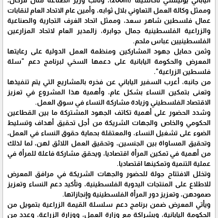
وممثل وكالة العمل التعاوني بلال ثوابه، وأمين عام الاتحاد العام لنقابات
عمال فلسطين شاهر سعد، وممثل اتحاد الغرف التجارية والصناعية
والزراعية الفلسطينية جمال جوابرة، زالمدير العام لاتحاد المزارعين
الفلسطينيين عباس ملحم.
وثمن حمايل جهود المشاركين ومنظمة العمل الدولية على رعايتها
المعرض والحكومة اليابانية على دعمها السخي لبرنامج دعم "سلة
فلسطين الزراعية".
من جانبه، أعرب السفير الياباني عن فخره بالمشاريع التي يتم تنفيذها
وتعنى بتمكين النساء بشكل عام، وأهمية هذا المشروع في تعزيز
الاقتصاد الفلسطيني وزيادة مشاركة النساء في سوق العمل.
وشدد الحضور على أهمية تكاتف الجهود المشتركة ما بين القطاعين
الحكومي والخاص والجهات الشريكة من أجل تحقيق أهداف وتسليط
الضوء على تشغيل النساء، والمعتقلة بحماية حقوق النساء في العمل،
وتحقيق المساواة بين الجنسين، وتحقيق العمل اللائق لهن، لما لذلك
من أهمية في تمكين المرأة اقتصاديا، ويحقق مشاركة فاعلة للمرأة في
عملية التنمية وتمكينها اقتصاديا.
وتخلل الافتتاح جولة للحضور والجهات الشريكة في مرافق المعرض
للاطلاع على المنتجات اليدوية الفلسطينية، وتأكيد دعم النساء وتعزيز
صمودهن، وتعزيز دور المرأة الفلسطينية وإنجازاتها.
ويأتي المعرض ضمن برنامج دعم سلسلة القيمة الزراعية بتمويل من
الحكومة اليابانية، وبشراكة مع وزارة العمل، ووزارة الزراعة، وعدد من