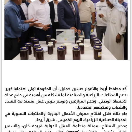
أكد محافظ أريحا والأغوار حسين حمايل، أن الحكومة تولي اهتماما كبيرا
بدعم القطاعات الزراعية والصناعية لما تشكله من أهمية في دفع عجلة
الاقتصاد الوطني، ودعم المزارعين وتوفير فرص عمل مستدامة للنساء
والشباب وتمكينهم اقتصاديا.
جاء ذلك خلال افتتاح معرض الأعمال اليدوية والمنتجات النسوية في
المدينة الصناعية الزراعية، اليوم الخميس، شرق أريحا.
وحضر الافتتاح: ممثلة منظمة العمل الدولية فريدة خان، والسفير
الياباني يؤنيتشي ناكاشيما (zoom)، ونائب وزير الصناعة منال فرحان،