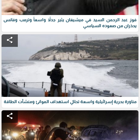
فوز عبد الرحمن السيد في ميشيغان يثير جدلاً واسعاً وترمب وفانس
يحذران من صعوده السياسي
share
مناورة بحرية إسرائيلية واسعة تحاكي استهداف الموانئ ومنشآت الطاقة
share