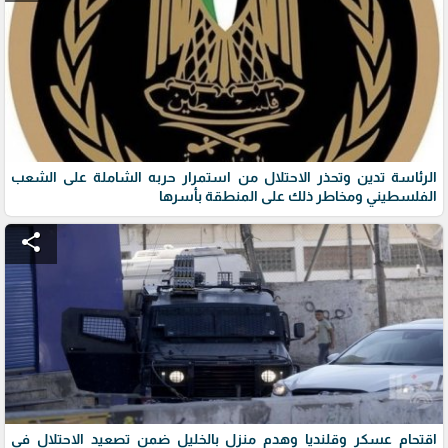
الرئاسة تدين وتحذر الاحتلال من استمرار حربه الشاملة على الشعب
الفلسطيني ومخاطر ذلك على المنطقة بأسرها
share
اقتحام عسكر وقلنديا وهدم منزل بالخليل ضمن تصعيد الاحتلال في