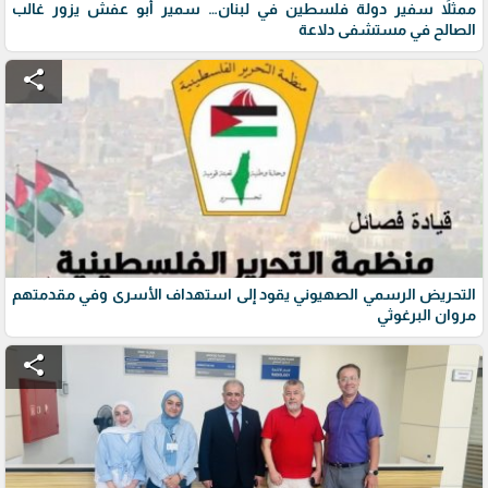
ممثلاً سفير دولة فلسطين في لبنان… سمير أبو عفش يزور غالب
الصالح في مستشفى دلاعة
share
التحريض الرسمي الصهيوني يقود إلى استهداف الأسرى وفي مقدمتهم
مروان البرغوثي
share