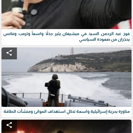
فوز عبد الرحمن السيد في ميشيغان يثير جدلاً واسعاً وترمب وفانس
يحذران من صعوده السياسي
share
مناورة بحرية إسرائيلية واسعة تحاكي استهداف الموانئ ومنشآت الطاقة
share