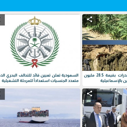
e
share
الأمن المصري يضبط مخدرات بقيمة 28.5 مليون
السعودية تعلن تعيين قائد للتحالف البحري الد
ن بالإسماعيلية
متعدد الجنسيات استعداداً للمرحلة التشغيلية
e
share