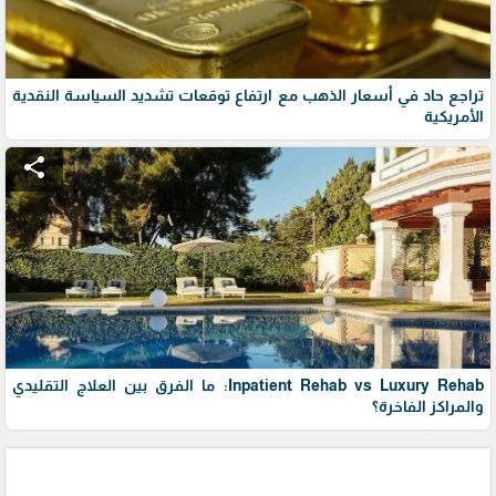
تراجع حاد في أسعار الذهب مع ارتفاع توقعات تشديد السياسة النقدية
الأمريكية
share
Inpatient Rehab vs Luxury Rehab: ما الفرق بين العلاج التقليدي
والمراكز الفاخرة؟