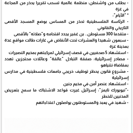
- بطلب من واشنطن: منظمة عالمية تسحب تقريرا يحذر من المجاعة
في غزة
* "الأيام":
- الرئاسة الفلسطينية تحذر من المساس بوضع المسجد الأقصى
التاريخي والقانوني
- متقدما 300 مستوطن.. بن غفير يجدد اقتحامه و"صلاته" بالأقصى
- سبعون شهيدا والعشرات تحت الأنقاض في غارات طالت مواقع عدة
بمدينة غزة
- استشهاد 5 صحفيين في قصف إسرائيلي لمركبتهم بمخيم النصيرات
- مصادر إسرائيلية: صفقة التبادل "عالقة" وعائلات محتجزين تهدد
بمقاضاة نتنياهو
- مشروع قانون يحظر توظيف خريجي جامعات فلسطينية في مدارس
إسرائيلية
- استشهاد عنصر أمن في مخيم جنين
-"نيويورك تايمز": إسرائيل غيرت قواعد الاشتباك ما سمح بتعريض
المدنيين للخطر
- شهيد في يعبد والمستوطنون يواصلون اعتداءاتهم