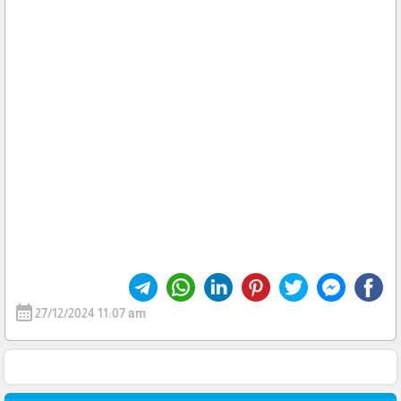
calendar_month
27/12/2024 11:07 am