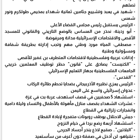
تصلهم
- شهيد في يعبد وتشييع جثامين ثمانية شهداء بمخيمي طولكرم ونور
شمس
- الرئيس يستقبل رئيس مجلس القضاء الأعلى
- أبو ردينة: نحذر من المساس بالوضع التاريخي والقانوني للمسجد
الأقصى والاقتحامات الإسرائيلية مدانة ومرفوضة
- مصطفى: المياه مورد وطني مهم وتجب إدارته بطريقة شفافة
ومسؤولية وطنية
- إدانات عربية وفلسطينية لاقتحامات المتطرف بن غفير للأقصى
- "الكنيست" يصادق على "قانون" حظر توظيف المعلمين خريجي
الجامعات الفلسطينية بجهاز التعليم الإسرائيلي
* "القدس":
- الرئيس يعزي نظيره الأذربيجاني بضحايا تحطم طائرة الركاب
- عدوان إسرائيلي واسع على اليمن
- استشهاد 5 صحفيين في قصف استهدف عربة بث في غزة
- عشرات الشهداء بقصف منازل مأهولة بالأطفال والنساء وليلة دامية
وانفجارات زلزالية في القطاع
- جيش الاحتلال يوظف روبوتات متفجرة لإبادة القطاع
- استشهاد أربعة رضع بردا في خيام النزوح
- "البلاتين".. صقيع لاذع ينخر أجساد الجرحى
- نتنياهو: لن أدخل في صفقة دون أعرف من سأستعيد