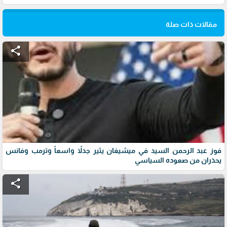
مقالات ذات صلة
share
فوز عبد الرحمن السيد في ميشيغان يثير جدلاً واسعاً وترمب وفانس
يحذران من صعوده السياسي
share