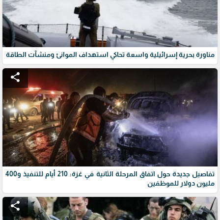
مناورة بحرية إسرائيلية واسعة تحاكي استهداف الموانئ ومنشآت الطاقة
share
تفاصيل جديدة حول اتفاق المرحلة الثانية في غزة: 210 أيام للتنفيذ و400
مليون دولار للموظفين
share