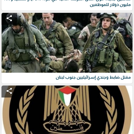
مليون دولار للموظفين
share
مقتل ضابط وجندي إسرائيليين جنوب لبنان
share