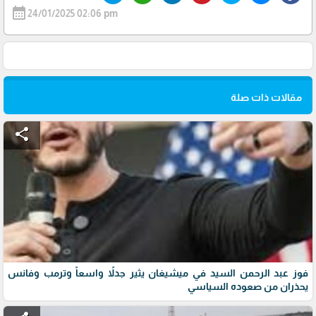
calendar_month
24/01/2025 02:06 pm
مقالات ذات صلة
share
فوز عبد الرحمن السيد في ميشيغان يثير جدلاً واسعاً وترمب وفانس
يحذران من صعوده السياسي