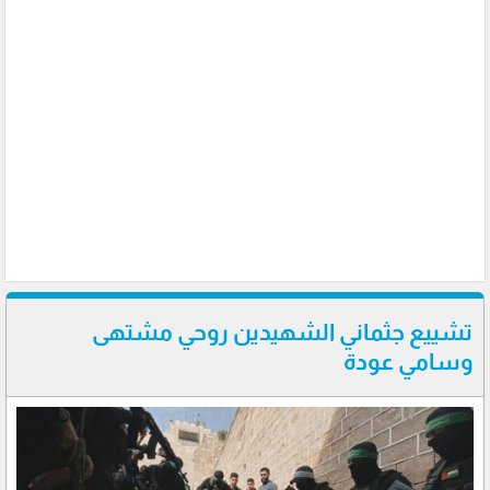
تشييع جثماني الشهيدين روحي مشتهى
وسامي عودة