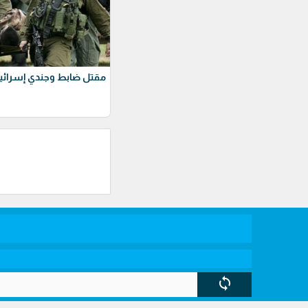
مقتل ضابط وجندي إسرائيل
sync