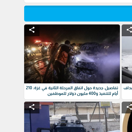
share
shar
داف
تفاصيل جديدة حول اتفاق المرحلة الثانية في غزة: 210
أيام للتنفيذ و400 مليون دولار للموظفين
share
shar