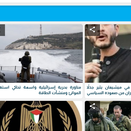
e
share
ي ميشيغان يثير جدلاً
مناورة بحرية إسرائيلية واسعة تحاكي استه
ران من صعوده السياسي
الموانئ ومنشآت الطاقة
e
share