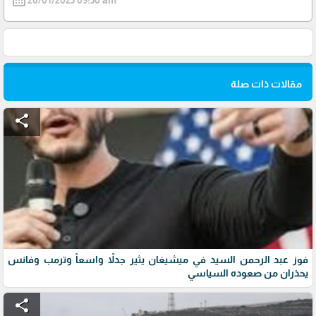
26/01/2025 09:50 am
مقالات ذات صلة
share
فوز عبد الرحمن السيد في ميشيغان يثير جدلاً واسعاً وترمب وفانس
يحذران من صعوده السياسي
share