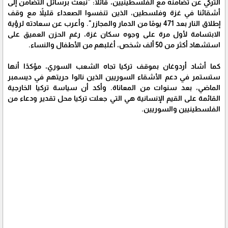
التركي عن تضامنه مع الفلسطينيين، قائلًا: "نبعث برسائل التضامن إلى
أشقائنا في غزة وفلسطين، الذين تنفسوا الصعداء قليلاً مع وقف
إطلاق النار بعد 471 يومًا من الدمار والمجازر". وأعرب عن سعادته لرؤية
الابتسامة لأول مرة على وجوه سكان غزة، رغم الحزن العميق على
استشهاد أكثر من 50 ألف شخص، أغلبهم من الأطفال والنساء.
كما أشاد أردوغان بموقف تركيا تجاه الشعب السوري، مؤكدًا أنها
ستستمر في دعم الأشقاء السوريين الذين نالوا حريتهم في ديسمبر
الماضي، بعد سنوات من المعاناة. وأكد أن سياسة تركيا الخارجية
القائمة على القيم الإنسانية هي التي جعلت تركيا محل تقدير ودعاء من
الفلسطينيين والسوريين.