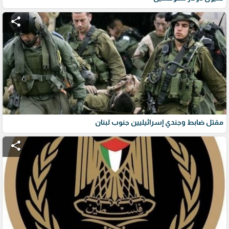
share
مقتل ضابط وجندي إسرائيليين جنوب لبنان
share