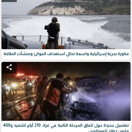
مناورة بحرية إسرائيلية واسعة تحاكي استهداف الموانئ ومنشآت الطاقة
share
تفاصيل جديدة حول اتفاق المرحلة الثانية في غزة: 210 أيام للتنفيذ و400
مليون دولار للموظفين