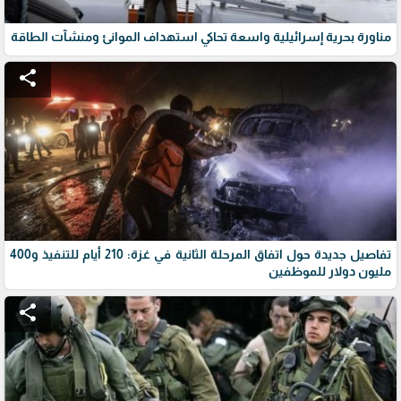
مناورة بحرية إسرائيلية واسعة تحاكي استهداف الموانئ ومنشآت الطاقة
share
تفاصيل جديدة حول اتفاق المرحلة الثانية في غزة: 210 أيام للتنفيذ و400
مليون دولار للموظفين
share