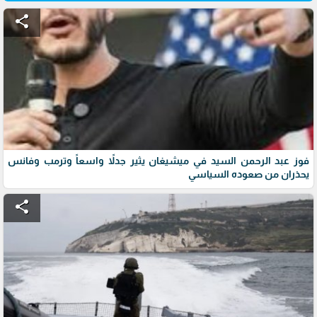
share
فوز عبد الرحمن السيد في ميشيغان يثير جدلاً واسعاً وترمب وفانس
يحذران من صعوده السياسي
share