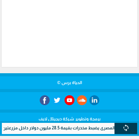
الحياة برس ©
برمجة وتطوير شركة ديجيتال لايف
sync
لمصري يضبط مخدرات بقيمة 28.5 مليون دولار داخل مزرعتين سريتين بالإسماعيلية