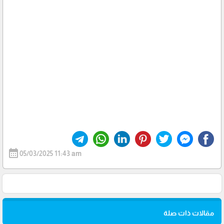
calendar_month
05/03/2025 11:43 am
مقالات ذات صلة