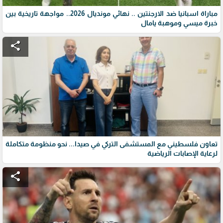
مباراة اسبانيا ضد الارجنتين .. نهائي مونديال 2026.. مواجهة تاريخية بين
خبرة ميسي وموهبة يامال
share
تعاون فلسطيني مع المستشفى التركي في صيدا... نحو منظومة متكاملة
لرعاية الإصابات الرياضية
share