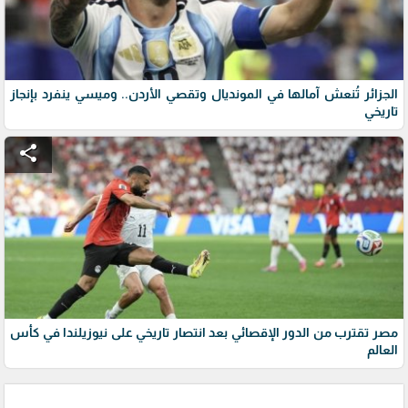
الجزائر تُنعش آمالها في المونديال وتقصي الأردن.. وميسي ينفرد بإنجاز
تاريخي
share
مصر تقترب من الدور الإقصائي بعد انتصار تاريخي على نيوزيلندا في كأس
العالم