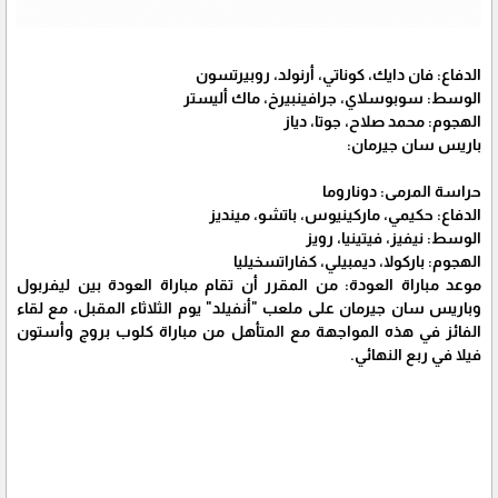
الدفاع: فان دايك، كوناتي، أرنولد، روبيرتسون
الوسط: سوبوسلاي، جرافينبيرخ، ماك أليستر
الهجوم: محمد صلاح، جوتا، دياز
باريس سان جيرمان:
حراسة المرمى: دوناروما
الدفاع: حكيمي، ماركينيوس، باتشو، مينديز
الوسط: نيفيز، فيتينيا، رويز
الهجوم: باركولا، ديمبيلي، كفاراتسخيليا
موعد مباراة العودة: من المقرر أن تقام مباراة العودة بين ليفربول
وباريس سان جيرمان على ملعب "أنفيلد" يوم الثلاثاء المقبل، مع لقاء
الفائز في هذه المواجهة مع المتأهل من مباراة كلوب بروج وأستون
فيلا في ربع النهائي.