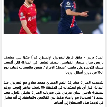
الحياة برس - حقق فريق ليفربول الإنجليزي فوزًا مثيرًا على مضيفه
باريس سان جيرمان الفرنسي، بهدف نظيف، في المباراة التي أقيمت
مساء الأربعاء على ملعب "حديقة الأمراء"، ضمن منافسات ذهاب دور
الـ16 من دوري أبطال أوروبا.
شهدت المباراة مشاركة النجم المصري محمد صلاح مع ليفربول منذ
البداية، قبل أن يتم استبداله في الدقيقة 86 بزميله هارفي إليوت. ورغم
سيطرة باريس سان جيرمان على مجريات المباراة بشكل كامل، حيث
سدد 12 تسديدة مع واحدة فقط بين القائمين والعارضة، إلا أنه فشل
في ترجمة هذه السيطرة إلى أهداف.