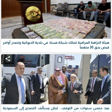
هيئة النزاهة العراقية تفكك شبكة فساد في بلدية الديوانية وتصدر أوامر
قبض بحق 30 متهماً
share
بعد خمس سنوات من التوقف.. لبنان يستأنف التصدير إلى السعودية