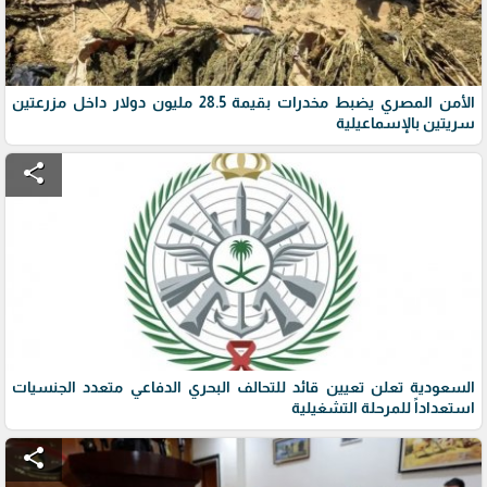
الأمن المصري يضبط مخدرات بقيمة 28.5 مليون دولار داخل مزرعتين
سريتين بالإسماعيلية
share
السعودية تعلن تعيين قائد للتحالف البحري الدفاعي متعدد الجنسيات
استعداداً للمرحلة التشغيلية
share