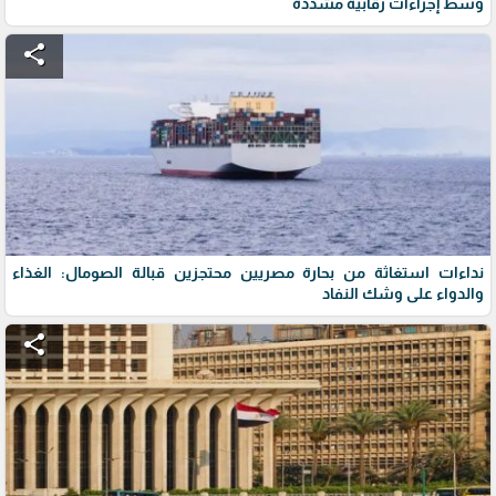
وسط إجراءات رقابية مشددة
share
نداءات استغاثة من بحارة مصريين محتجزين قبالة الصومال: الغذاء
والدواء على وشك النفاد
share