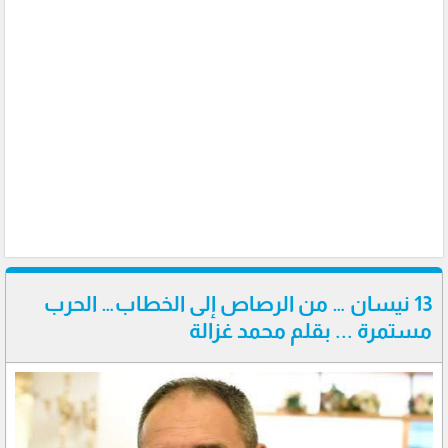
13 نيسان … من الرصاص إلى الخطاب… الحرب
مستمرة ... بقلم محمد غزالة