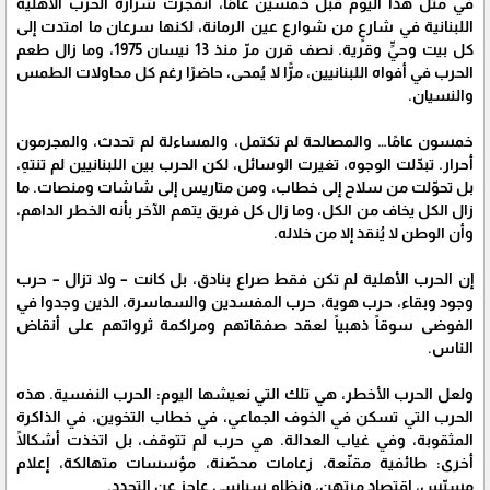
في مثل هذا اليوم قبل خمسين عامًا، انفجرت شرارة الحرب الأهلية
اللبنانية في شارعٍ من شوارع عين الرمانة، لكنها سرعان ما امتدت إلى
كل بيت وحيٍّ وقرية. نصف قرن مرّ منذ 13 نيسان 1975، وما زال طعم
الحرب في أفواه اللبنانيين، مرًّا لا يُمحى، حاضرًا رغم كل محاولات الطمس
والنسيان.
خمسون عامًا… والمصالحة لم تكتمل، والمساءلة لم تحدث، والمجرمون
أحرار. تبدّلت الوجوه، تغيرت الوسائل، لكن الحرب بين اللبنانيين لم تنتهِ،
بل تحوّلت من سلاح إلى خطاب، ومن متاريس إلى شاشات ومنصات. ما
زال الكل يخاف من الكل، وما زال كل فريق يتهم الآخر بأنه الخطر الداهم،
وأن الوطن لا يُنقذ إلا من خلاله.
إن الحرب الأهلية لم تكن فقط صراع بنادق، بل كانت – ولا تزال – حرب
وجود وبقاء، حرب هوية، حرب المفسدين والسماسرة، الذين وجدوا في
الفوضى سوقاً ذهبياً لعقد صفقاتهم ومراكمة ثرواتهم على أنقاض
الناس.
ولعل الحرب الأخطر، هي تلك التي نعيشها اليوم: الحرب النفسية. هذه
الحرب التي تسكن في الخوف الجماعي، في خطاب التخوين، في الذاكرة
المثقوبة، وفي غياب العدالة. هي حرب لم تتوقف، بل اتخذت أشكالًا
أخرى: طائفية مقنّعة، زعامات محصّنة، مؤسسات متهالكة، إعلام
مسيّس، اقتصاد مرتهن، ونظام سياسي عاجز عن التجدد.