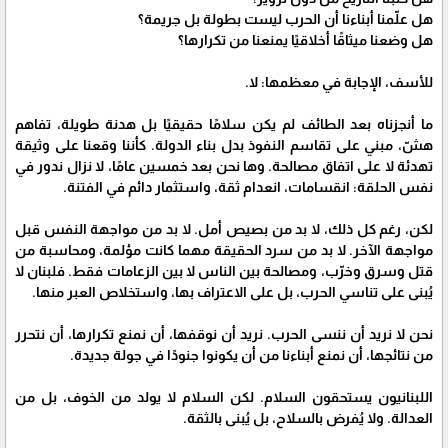
هل علّمنا أبناءنا أن الحرب ليست بطولة بل جريمة؟
هل وضعنا ميثاقًا أخلاقيًا يمنعنا من تكرارها؟
للأسف، الإجابة في معظمها: لا.
ما أنجزناه بعد الطائف لم يكن سلامًا حقيقيًا بل هدنة طويلة، تفاهم
هشّ، مبني على تقاسم النفوذ بدل بناء الدولة. كأننا وقعنا على وثيقة
تهدئة لا على اتفاق مصالحة. وها نحن بعد خمسين عامًا، لا نزال ندور في
نفس الحلقة: انقسامات، انعدام ثقة، واستثمار دائم في الفتنة.
لكن، رغم كل ذلك، لا بد من بصيص أمل. لا بد من مواجهة النفس قبل
مواجهة الآخر. لا بد من سرد الحقيقة مهما كانت مؤلمة، ومحاسبة من
قتل وسرق وخرّب، ومصالحة بين الناس لا بين الزعامات فقط. فلبنان لا
يُبنى على تناسي الحرب، بل على الاعتراف بها، واستخلاص العبر منها.
نحن لا نريد أن ننسى الحرب. نريد أن نوقفها، أن نمنع تكرارها، أن نتحرر
من نتائجها، أن نمنع أبناءنا من أن يكونوا جنودًا في جولة جديدة.
اللبنانيون يستحقون السلام. لكن السلام لا يولد من الخوف، بل من
العدالة. ولا يُفرض بالسلاح، بل يُبنى بالثقة.