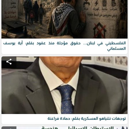
الفلسطيني في لبنان... حقوق مؤجلة منذ عقود بقلم: آية يوسف
المسلماني
share
توجهات نتنياهو العسكرية بقلم: حمادة فراعنة