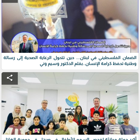
الضمان الفلسطيني في لبنان... حين تتحول الرعاية الصحية إلى رسالة
وطنية تحفظ كرامة الإنسان..بقلم الدكتور وسيم وني
share
أكبر حملة مجانيّة لفحص السمع للأطفال في صيدا… في جمعية الهلال