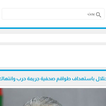
search
حتلال باستهداف طواقم صحفية جريمة حرب وانتهاك ص