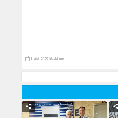
calendar_month
11/08/2025 08:44 am
share
shar