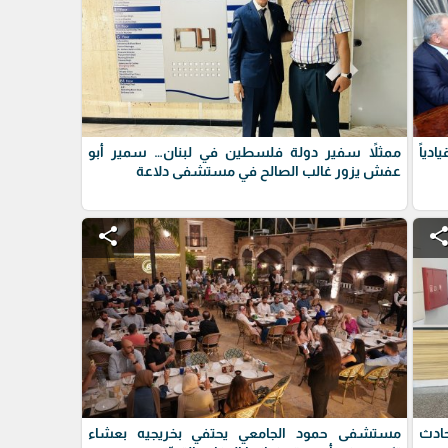
دياً
ممثلاً سفير دولة فلسطين في لبنان… سمير أبو
عفش يزور غالب الصالح في مستشفى دلاعة
share
shar
حادث
مستشفى حمود الجامعي يحتفي بخريجيه بعشاء