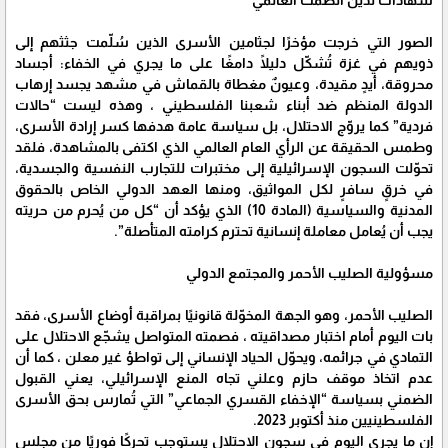
شهادات تُدين الصمت العالمي
الصور التي خرجت مؤخرًا لجثامين الأسرى الذين سُلّمت جثثهم إلى
ذويهم في غزة تُشكّل دليلًا دامغًا على ما يجري في الخفاء: أجساد
محروقة، أيدٍ مقيدة، وعيونٌ مغطاة بالقماش في مشهد يجسد إرهاب
الدولة المنظم ضد أبناء شعبنا الفلسطيني ، وهذه ليست “حالات
فردية” كما يروّج الاحتلال، بل سياسة عامة هدفها كسر إرادة الأسرى،
وطمس الحقيقة عن الرأي العام العالمي الذي اكتفى بالمشاهدة، فلقد
تحوّلت السجون الإسرائيلية إلى مختبرات للتجارب النفسية والجسدية،
في خرقٍ سافرٍ لكل المواثيق، ومنها العهد الدولي الخاص بالحقوق
المدنية والسياسية (المادة 10) الذي يؤكد أن “كل من يُحرم من حريته
يجب أن يُعامل معاملة إنسانية تحترم كرامته المتأصلة”.
مسؤولية الصليب الأحمر والمجتمع الدولي
الصليب الأحمر، وهو الجهة المخوّلة قانونيًا بمراقبة أوضاع الأسرى، فقد
بات اليوم أمام اختبار مصداقيته ، فصمته المتواصل يشجّع الاحتلال على
التمادي في جرائمه، ويحوّل الحياد الإنساني إلى تواطؤ غير معلن ، كما أن
عدم اتخاذ موقف حازم وعلني تجاه المنع الإسرائيلي، يعني القبول
الضمني بسياسة “الإخفاء القسري الجماعي” التي تُمارس بحق الأسرى
الفلسطينيين منذ أكتوبر 2023.
إن ما يجري اليوم في سجون الاحتلال يستوجب تحركًا فوريًا من مجلس