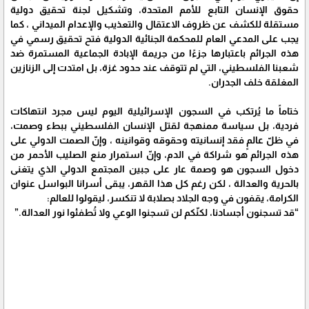
حقوق الإنسان التابع للأمم المتحدة، وتشكيل لجنة تحقيق دولية
مستقلة للكشف عن ظروف الاعتقال والتعذيب والإعدام الميداني ، كما
يجب على المدعي العام للمحكمة الجنائية الدولية فتح تحقيق رسمي في
هذه الجرائم باعتبارها جزءًا من جريمة الإبادة الجماعية المستمرة ضد
شعبنا الفلسطيني، التي لم تتوقف عند حدود غزة، بل امتدت إلى الزنازين
المغلقة خلف الجدران.
ختاماً ما يُرتكب في السجون الإسرائيلية اليوم ليس مجرد انتهاكات
فردية، بل سياسة ممنهجة لقتل الإنسان الفلسطيني ببطء وصمت،
في ظلّ عالمٍ فقد إنسانيته وحقوقه وقوانينه ، وإنّ الصمت الدولي على
هذه الجرائم هو شراكة في الدم، وإنّ استمرار منع الصليب الأحمر من
دخول السجون هو وصمة عار على جبين المجتمع الدولي الذي يتغنى
بالحرية والعدالة ، لكن رغم كل هذا القهر، يبقى أسرانا البواسل عنوان
الكرامة، يقفون في وجه الجلاد بصلابة لا تنكسر، ليقولوا للعالم:
“قد تسجنون أجسادنا، لكنّكم لن تسجنوا الوعي ولا تُطفئوا نور العدالة.”