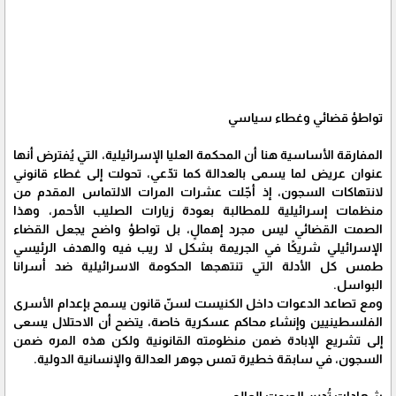
تواطؤ قضائي وغطاء سياسي
المفارقة الأساسية هنا أن المحكمة العليا الإسرائيلية، التي يُفترض أنها
عنوان عريض لما يسمى بالعدالة كما تدّعي، تحولت إلى غطاء قانوني
لانتهاكات السجون، إذ أجّلت عشرات المرات الالتماس المقدم من
منظمات إسرائيلية للمطالبة بعودة زيارات الصليب الأحمر، وهذا
الصمت القضائي ليس مجرد إهمالٍ، بل تواطؤ واضح يجعل القضاء
الإسرائيلي شريكًا في الجريمة بشكل لا ريب فيه والهدف الرئيسي
طمس كل الأدلة التي تنتهجها الحكومة الاسرائيلية ضد أسرانا
البواسل.
ومع تصاعد الدعوات داخل الكنيست لسنّ قانون يسمح بإعدام الأسرى
الفلسطينيين وإنشاء محاكم عسكرية خاصة، يتضح أن الاحتلال يسعى
إلى تشريع الإبادة ضمن منظومته القانونية ولكن هذه المره ضمن
السجون، في سابقة خطيرة تمس جوهر العدالة والإنسانية الدولية.