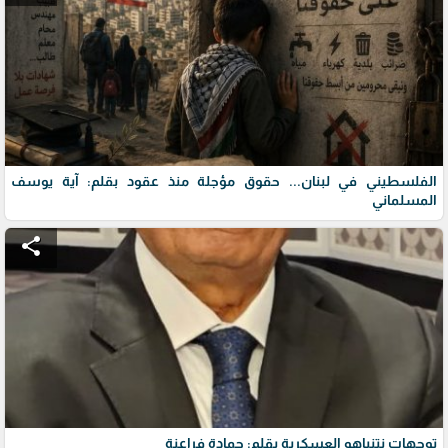
الفلسطيني في لبنان... حقوق مؤجلة منذ عقود بقلم: آية يوسف
المسلماني
share
توجهات نتنياهو العسكرية بقلم: حمادة فراعنة