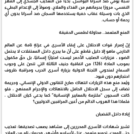
شبه يومي ضد أسرانا البواسل، بدءًا من التعذيب الجسدي إلى القهر
النفسي، مرورًا بحرمانهم من الغذاء والعلاج، وصولًا إلى الإعدام البطيء
الذي بات وسيلة عقاب خفية يستخدمها السجان ضد أسرانا بدون أي
رحمة أو حساب.
المنع المتعمد.. محاولة لطمس الحقيقة
إنّ إصرار قوات الاحتلال على إبقاء الأسرى في عزلةٍ تامة عن العالم
الخارجي ماهو إلا دليل قاطع على أنّ ما يجري داخل المعتقلات لا يحتمل
الضوء ، فزيارات الصليب الأحمر ليست امتيازًا إنسانيًا، بل حقّ مكفول
بموجب المادة (126) من اتفاقية جنيف الثالثة التي تنصّ على وجوب
السماح لمندوبي اللجنة الدولية بزيارة أسرى الحرب ومراقبة ظروف
احتجازهم دون قيود.
ويُعد منع هذه الزيارات انتهاك صارخ للقانون الدولي الإنساني، وجريمة
تضاف إلى سجل الاحتلال الحافل بالانتهاكات والإجرام الممنهج ، فلو
كانت السجون “ملتزمة بالمعايير الإنسانية” كما يدعي كيان الاحتلال ،
فلماذا هذا الهروب الدائم من أعين المراقبين الدوليين؟
إبادة داخل القضبان
تشير شهادات الأسرى المحررين إلى مشاهد يصعب تصديقها: تعذيب
حتى الموت، تجويع متعمد، عزلٍ لأسابيع وأشهر، وحرمان تام من العلاج