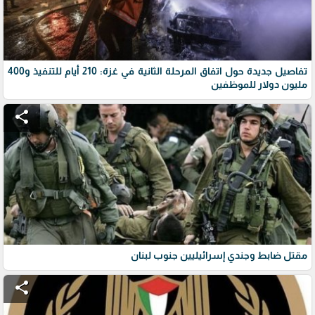
تفاصيل جديدة حول اتفاق المرحلة الثانية في غزة: 210 أيام للتنفيذ و400
مليون دولار للموظفين
share
مقتل ضابط وجندي إسرائيليين جنوب لبنان
share