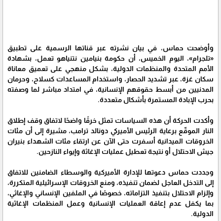
وأوضحت حماس، في بيان نشرته عبر قناتها الرسمية على تطبيق
«تلجرام»، اليوم الخميس، أن حكومة بنيامين نتنياهو تعمل، بشهادة
الأمم المتحدة والمنظمات الدولية، بشكل منهجي على تعميق معاناة
سكان غزة، عبر تشديد الحصار، واستخدام المساعدات كسلاح، وحرمان
المدنيين من أبسط حقوقهم الإنسانية، في امتداد مباشر لما وصفته
بحرب الإبادة المستمرة بأشكال متعددة.
وأكدت الحركة أن هذه السياسات تمثل خرقًا واضحًا لاتفاق وقف إطلاق
النار الموقّع برعاية الرئيس الأميركي دونالد ترامب، مشيرة إلى أن مئات
الخروقات الميدانية أسفرت حتى الآن عن ارتقاء مئات الشهداء بنيران
جيش الاحتلال أو نتيجة تعطيل عمليات الإغاثة وإيواء النازحين.
وجددت حماس دعوتها للإدارة الأميركية والوسطاء الضامنين للاتفاق
إلى التدخل العاجل لضمان تنفيذه، ومنع الخروقات الإسرائيلية المتكررة،
وإلزام الاحتلال بتنفيذ التزاماته، خصوصًا في الملفين الإنساني والإغاثي،
بما يكفل عدم إعاقة العمليات الإنسانية وعمل المنظمات الإغاثية
الدولية.