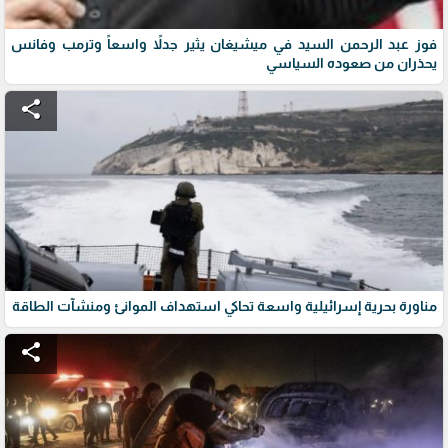
فوز عبد الرحمن السيد في ميشيغان يثير جدلاً واسعاً وترمب وفانس
يحذران من صعوده السياسي
share
مناورة بحرية إسرائيلية واسعة تحاكي استهداف الموانئ ومنشآت الطاقة
share