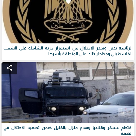
الرئاسة تدين وتحذر الاحتلال من استمرار حربه الشاملة على الشعب
الفلسطيني ومخاطر ذلك على المنطقة بأسرها
share
اقتحام عسكر وقلنديا وهدم منزل بالخليل ضمن تصعيد الاحتلال في
الضفة