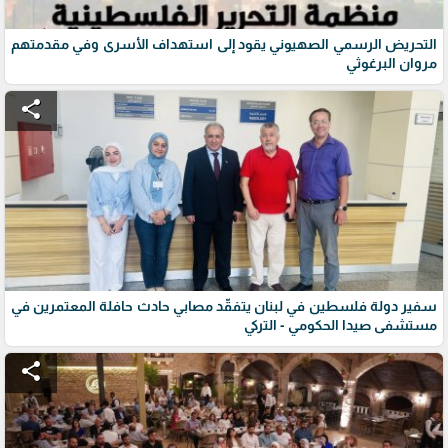
التحريض الرسمي الصهيوني يقود إلى استهداف الأسرى وفي مقدمتهم
مروان البرغوثي
share
سفير دولة فلسطين في لبنان يتفقّد مصابي حادث حافلة المعتمرين في
مستشفى صيدا الحكومي - التركي
share