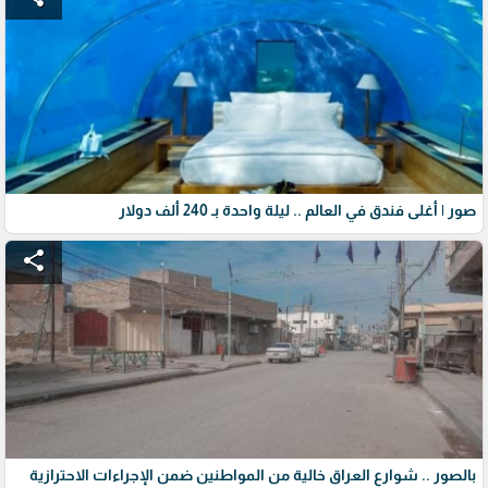
صور | أغلى فندق في العالم .. ليلة واحدة بـ 240 ألف دولار
share
بالصور .. شوارع العراق خالية من المواطنين ضمن الإجراءات الاحترازية