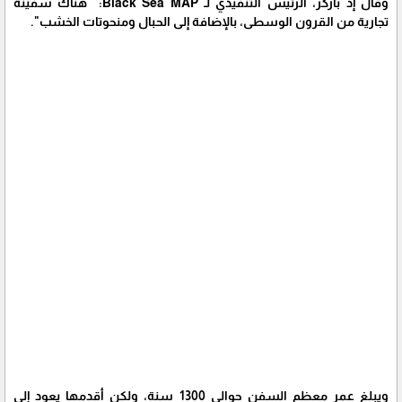
وقال إد باركر، الرئيس التنفيذي لـ Black Sea MAP: "هناك سفينة
تجارية من القرون الوسطى، بالإضافة إلى الحبال ومنحوتات الخشب".
ويبلغ عمر معظم السفن حوالي 1300 سنة، ولكن أقدمها يعود إلى