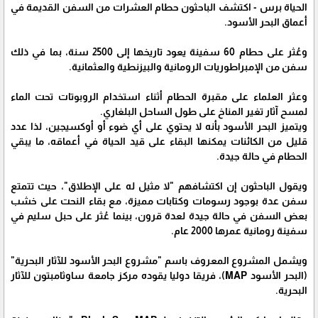
الحياة برس - اكتشف الباحثون حطام العشرات من السفن القديمة في
أعماق البحر الأسود.
وعُثر على حطام 60 سفينة يعود تاريخها إلى 2500 سنة، بما في ذلك
سفن من الإمبراطوريات الرومانية والبيزنطية والعثمانية.
وعثر العلماء على مقبرة الحطام أثناء استخدام الروبوتات تحت الماء
لمسح آثار تغير المناخ على طول الساحل البلغاري.
ويتميز البحر الأسود بأنه لا يحتوي على أي ضوء أو أوكسيجين، لذا عدد
قليل من الكائنات يمكنها البقاء على قيد الحياة في أعماقه، ما يبقي
الحطام في حالة جيدة.
ويقول الباحثون إن اكتشافهم "لا مثيل له على الإطلاق"، حيث تتمتع
سفن عدة بوجود رسومات وكتابات مميزة، مع بقاء النحت على خشب
بعض السفن في حالة جيدة لعدة قرون، بينما عُثر على حبل سليم في
سفينة رومانية عمرها 2000 عام.
ويشمل المشروع المعروف باسم "مشروع البحر الأسود للآثار البحرية"
(البحر الأسود MAP)، فريقا دوليا يقوده مركز جامعة ساوثامبتون للآثار
البحرية.