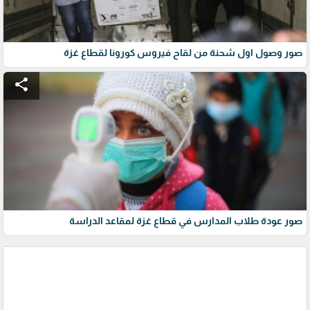
صور وصول اول شحنة من لقاح فيروس كورونا لقطاع غزة
share
صور عودة طلاب المدارس في قطاع غزة لمقاعد الدراسة