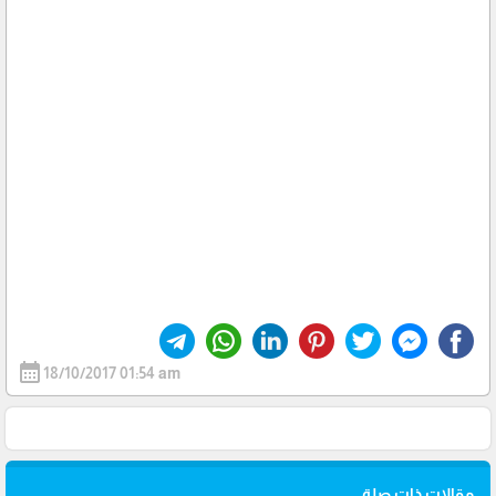
calendar_month
18/10/2017 01:54 am
مقالات ذات صلة