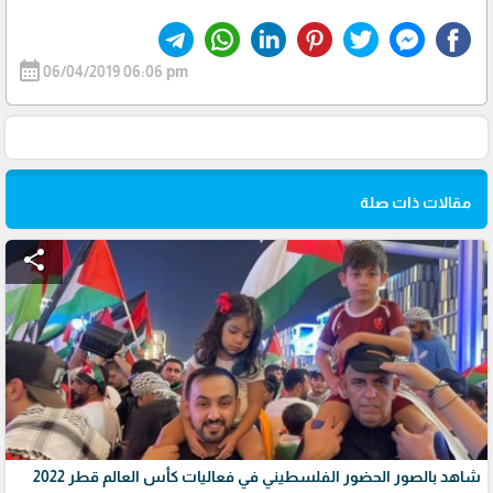
calendar_month
06/04/2019 06:06 pm
مقالات ذات صلة
share
شاهد بالصور الحضور الفلسطيني في فعاليات كأس العالم قطر 2022