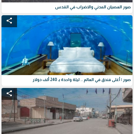
صور العصيان المدني والاضراب في القدس
share
صور | أغلى فندق في العالم .. ليلة واحدة بـ 240 ألف دولار
share