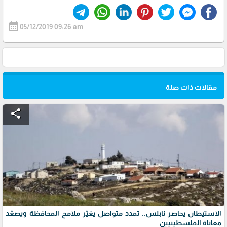
calendar_month
05/12/2019 09:26 am
مقالات ذات صلة
share
الاستيطان يحاصر نابلس.. تمدد متواصل يغيّر ملامح المحافظة ويصعّد
معاناة الفلسطينيين