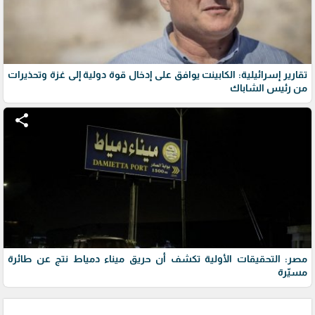
تقارير إسرائيلية: الكابينت يوافق على إدخال قوة دولية إلى غزة وتحذيرات
من رئيس الشاباك
share
مصر: التحقيقات الأولية تكشف أن حريق ميناء دمياط نتج عن طائرة
مسيّرة