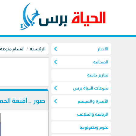
chevron_left
الأخبار
الرئيسية
اقسام منوعة
chevron_left
الصحافة
تقارير خاصة
chevron_left
منوعات الحياة برس
chevron_left
صور .. أقنعة ال
الأسرة والمجتمع
الرياضة والملاعب
علوم وتكنولوجيا