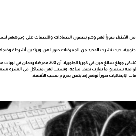
 من الأطباء صوراً لهم وهم يضعون الضمادات واللصقات على وجوههم لحماي
 الجنوبية، حيث نشرت العديد من الممرضات صور لهن ويرتدين أشرطة وضماد
الجنوبية، أن 200 ممرضة يعملن في نوبات مدتها ثماني ساعات في المستشفى، ونصفهن متطوعات.
ت الواقية يستغرق ما يقارب نصف ساعة، وتسبب لهن مشاكل في البشرة بسبب
ت الإيطاليات صوراً توضح إصابتهن بجروح بسبب الأقنعة.