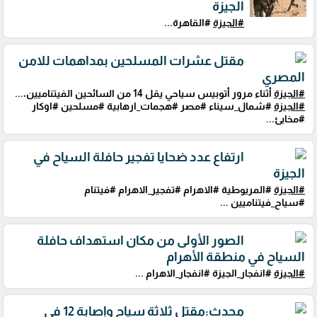
الجيزة
#الجيزة
#القاهرة...
مقتل عشرات المسلحين بمداهمات للامن
المصري
#الجيزة
أثناء مرور أتوبيس سياحي يقل 14 من السائحين الفيتناميين،...
#الجيزة
#شمال_سيناء #مصر #هجمات_ارهابية #مسلحين #اوكار
#مخابئ...
ارتفاع عدد ضحايا تفجير حافلة السياح في
الجيزة
#الجيزة
#المريوطية #الاهرام #تفجير_الاهرام #فيتنام
#سياح_فيتناميين ...
الصور الأولى من مكان استهداف حافلة
السياح في منطقة الأهرام
#الجيزة
#انفجار_الجيزة #انفجار_الاهرام ...
محدث:مقتل ثلاثة سياح وإصابة 12 في