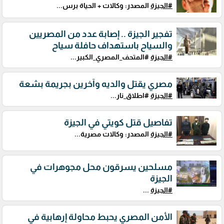
#الجيزة
المصدر: وكالات + الحياة برس...
تفجير الجيزة .. إصابة عدد من المصريين
والسياح باستهداف حافلة سياح
#الجيزة
#المتحف_المصري_الكبير...
مصري يقتل والديه وآخرين بجريمة بشعة
#الجيزة
#اطلاق_نار...
تفاصيل قتل كويتي في الجيزة
#الجيزة
المصدر: وكالات مصرية...
مسلحين يسرقون محل مجوهرات في
الجيزة
#الجيزة
...
الأمن المصري يحبط محاولة إرهابية في