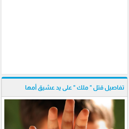
تفاصيل قتل " ملك " على يد عشيق أمها