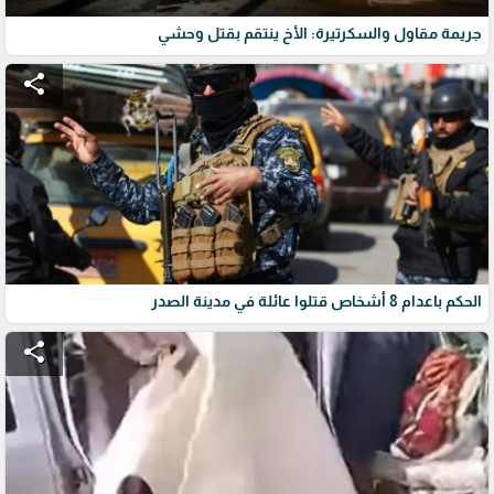
جريمة مقاول والسكرتيرة: الأخ ينتقم بقتل وحشي
share
الحكم باعدام 8 أشخاص قتلوا عائلة في مدينة الصدر
share