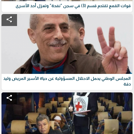
قوات القمع تقتحم قسم (3) في سجن "نفحة" وتعزل أحد الأسرى
share
المجلس الوطني يحمل الاحتلال المسؤولية عن حياة الأسير المريض وليد
دقة
share