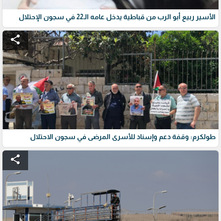
الأسير ربيع أبو الرب من قباطية يدخل عامه الـ22 في سجون الإحتلال
share
طولكرم: وقفة دعم وإسناد للأسرى المرضى في سجون الاحتلال
share