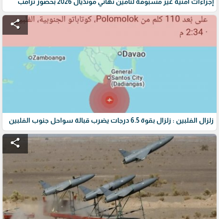
إجراءات أمنية غير مسبوقة لتأمين نهائي مونديال 2026 بحضور ترامب
share
زلزال الفلبين : زلزال بقوة 6.5 درجات يضرب قبالة سواحل جنوب الفلبين
share