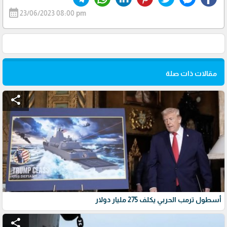
calendar_month
23/06/2023 08:00 pm
مقالات ذات صلة
share
أسطول ترمب الحربي يكلف 275 مليار دولار
share