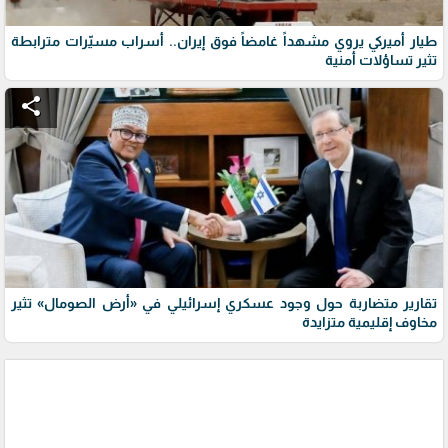
طيار أميركي يروي مشهداً غامضاً فوق إيران.. أسراب مسيّرات مترابطة
تثير تساؤلات أمنية
share
تقارير متضاربة حول وجود عسكري إسرائيلي في «أرض الصومال» تثير
مخاوف إقليمية متزايدة