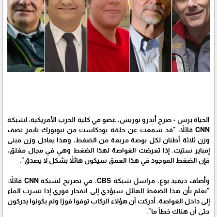
الحياة برس - صرح أندرو نوريس، عضو في كلية الحرب الأمريكية، لشبكة
CNN قائلاً: "قد سمعت عن حلقة بودكاست من نيويورك تايمز تصف
وزن ثلاثة أطنان لكل بوصة مربعة من الضغط، وهذا يعادل وزن مبنى
إمباير ستيت. إذا تعرضت الغواصة لهذا الضغط وهي في مجال مغلق،
فإن الضغط الموجود في هذا العمق سيكون هائلاً بشكل لا يصدق".
وأضاف ديفيد بوغ، مراسل شبكة CBS، في تصريح لشبكة CNN قائلاً:
"نعلم بأن هذا الضغط الهائل سيؤدي إلى انفجار فوري إذا تسرب الماء
إلى داخل الغواصة. أدركت أن هؤلاء الركاب توفوا فورًا ولم يكونوا يدركون
حتى أن هناك خطأ ما".