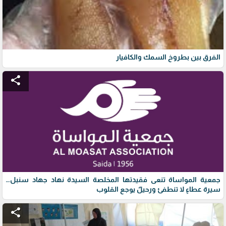
الفرق بين بطروخ السمك والكافيار
share
جمعية المواساة تنعى فقيدتها المخلصة السيدة نهاد جهاد سنبل…
سيرة عطاءٍ لا تنطفئ ورحيلٌ يوجع القلوب
share