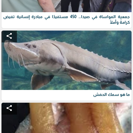
جمعية المواساة في صيدا… 450 مستفيدًا في مبادرة إنسانية تفيض
كرامةً وأملًا
share
ما هو سمك الحفش
share