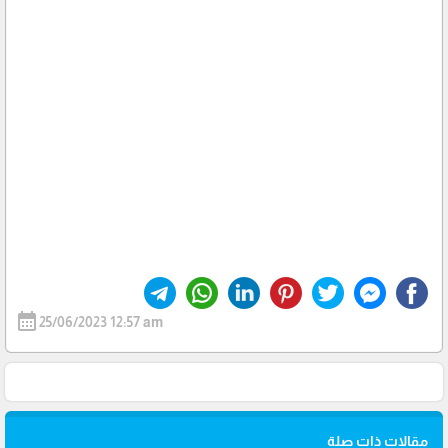
calendar_month
25/06/2023 12:57 am
مقالات ذات صلة