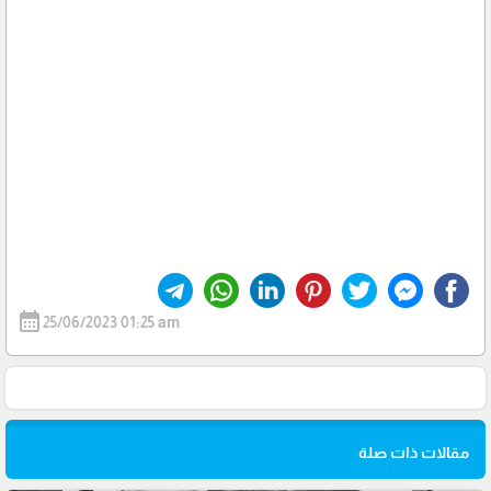
calendar_month
25/06/2023 01:25 am
مقالات ذات صلة