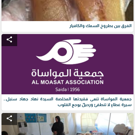
الفرق بين بطروخ السمك والكافيار
share
جمعية المواساة تنعى فقيدتها المخلصة السيدة نهاد جهاد سنبل…
سيرة عطاءٍ لا تنطفئ ورحيلٌ يوجع القلوب
share