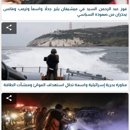
فوز عبد الرحمن السيد في ميشيغان يثير جدلاً واسعاً وترمب وفانس
يحذران من صعوده السياسي
share
مناورة بحرية إسرائيلية واسعة تحاكي استهداف الموانئ ومنشآت الطاقة
share