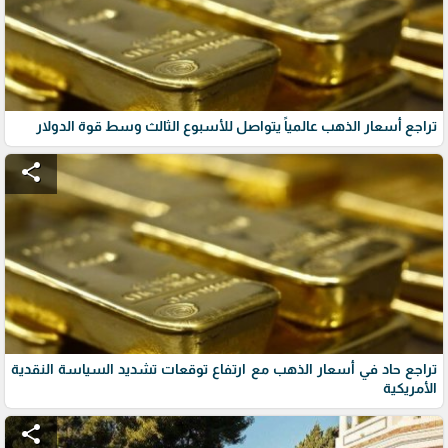
تراجع أسعار الذهب عالمياً يتواصل للأسبوع الثالث وسط قوة الدولار
share
تراجع حاد في أسعار الذهب مع ارتفاع توقعات تشديد السياسة النقدية
الأمريكية
share