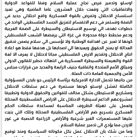
اوسلو وتدمير فرص نجاح عملية السلام وفقا للقواعد الدولية
والاتفاقيات التي وقعت خلال العشرون عاما الماضية وهي تعيد
استنساخ الاحتلال وتفرض بالقوة العسكرية واقع احتلالي جديد في
الضفة وتستمر في دعم الانقسام لتمزيق الجسد الفلسطيني الواحد في
خطوات تهدف الي توسيع الاستيطان والسيطرة على الضفة الغربية
ودعم مخطط دولة محدودة في غزة التي يرفضها الشعب الفلسطيني
كونها لا تعبر عن اهدافه الوطنية ولا تؤسس الي سلام يضمن تحقيق
العدالة او يمنح الحقوق ويعيدها الي اصحابها بل هدفها فقط هو اعادة
انتاج الاحتلال وتقديم الارض الفلسطيني مجانا لاحتلال لا يعرف الا لغة
القوة والهيمنة والسيطرة العسكرية في انتهاك خطير للقانون الدولي
وميثاق الأمم المتحدة واتفاقية جنيف الرابعة والعديد من قرارات مجلس
الأمن والجمعية العامة ذات الصلة.
من جانبها تتحمل الادارة الامريكية برئاسة الرئيس جو بايدن المسؤولية
الكاملة لفشل اوسلو كونها مستمرة في دعم سلطات الاحتلال
ومشاريع الاستيطان بشكل مخالف للقوانين والحقوق الدولية وتطبيقا
لمشروعهم الداعم لسيطرة الاحتلال على الاراضي الفلسطينية المحتلة
وتعمل على تهيئة الظروف المناسبة لمساعدة سلطات الحكم
العسكري بتسريع ضم الأراضي الفلسطينية المحتلة وتلك التي بنيت
عليها المستعمرات الغير شرعية والأراضي الزراعية الخصبة في غور
الاردن مما يؤدي الى تدمير عملية السلام .
وما من شك بان الاحتلال عمل بكل مكوناته السياسية ومنذ توقيع