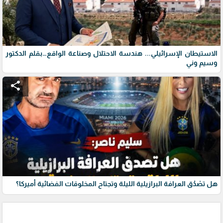
الاستيطان الإسرائيلي... هندسة الاحتلال وصناعة الواقع…بقلم الدكتور
وسيم وني
share
هل تصْدُق العرافة البرازيلية الليلة وتجتاح المخلوقات الفضائية أميركا؟