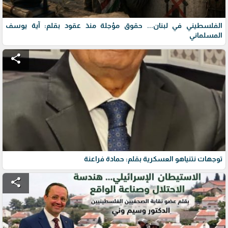
الفلسطيني في لبنان... حقوق مؤجلة منذ عقود بقلم: آية يوسف
المسلماني
share
توجهات نتنياهو العسكرية بقلم: حمادة فراعنة
share