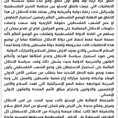
اتفاق غزة اريحا اولا وهو اول اتفاق وقع لبدء تنفيذ سلسلة من
الاتفاقيات التي عرفت باتفاق اوسلو بين منظمة التحرير الفلسطينية
وإسرائيل تحت رعاية دولية وأمريكية وكان يعتقد قادة الاحتلال ان هذا
الاتفاق هو النهاية للوضع الفلسطيني القائم رافضين استمرار التفاوض
او منح الشعب الفلسطيني حقوقه التاريخية وقد سعت وعملت
حكومات الاحتلال المتعاقبة على وضع العراقيل امام اي تقدم ممكن ان
يساهم في اقامة الدولة الفلسطينية وتعاملت مع الوضع القائم كأنه
صفقة امنية فقط لحفظ امن دولة الاحتلال متجاهلة تماما ان توقيع
هذه الاتفاقيات كانت مشروطة بإقامة دولة فلسطين وذلك وفقا لمبدأ
السلام الاساسي والذي يعرف الارض مقابل السلام والقرارات الدولية .
وفي ضوء استمرار سياسة الاحتلال وعدم امتثالها لقواعد وأحكام
القانون والشرعية الدولية بحيث يشمل ذلك وقف سياسة الاحتلال
القائمة على استمرار الاستيطان فان وضع الشعب الفلسطيني يكون
مهدد ويقع عليه الخطر الشديد مما يتطلب من مجلس الأمن الدولي
الوفاء بواجباته وتنفيذ قراراته إزاء قضية فلسطين والعمل على وجه
السرعة لمواجهة خطط الضم الإسرائيلية التي تهدد السلام والأمن
الإقليميين والدوليين واحترام ميثاق الأمم المتحدة والقانون الدولي
الإنساني .
بالمحصلة النهائية فان اوسلو كانت مجرد البحث عن امن الاحتلال
وفرض وقائع جديدة على الارض ولم تتمكن اوسلو من انجاز اتفاق سلام
وللحقيقة انها كانت غطاء قرصنة وعربدة من الاحتلال للاستغلال كل
الظروف للسيطرة على الاراضي الفلسطينية وسرقتها وتوسيع قاعدة