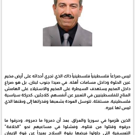
ليس صراعاً فلسطينياً فلسطينياً ذاك الذي تجري أحداثه على أرض مخيم
عين الحلوة وداخل مسامات أهله، في صيدا جنوب لبنان، بل هو صراع
داخل المخيم يستهدف السيطرة على المخيم والاستيلاء على الهامش
المتاح للفلسطينيين في التعبير عن أنفسهم، كلاجئين، كحركة سياسية
فلسطينية، مستقلة، تتوسل العودة بشعبها وقدراتها إلى وطنها الذي
ليس لها غيره.
الذين هُزموا في سوريا والعراق، بعد أن دمروا ما دمروه، وحرقوا ما
حرقوه وقتلوا من قتلوه، وفشلوا في مساعيهم نحو "الخلافة"
التعسفية التي حاولوا فرضها بقوة السلاح بعيداً عن قوة الإيمان