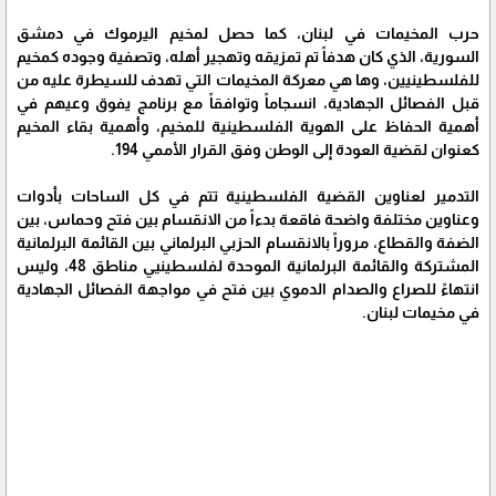
حرب المخيمات في لبنان، كما حصل لمخيم اليرموك في دمشق
السورية، الذي كان هدفاً تم تمزيقه وتهجير أهله، وتصفية وجوده كمخيم
للفلسطينيين، وها هي معركة المخيمات التي تهدف للسيطرة عليه من
قبل الفصائل الجهادية، انسجاماً وتوافقاً مع برنامج يفوق وعيهم في
أهمية الحفاظ على الهوية الفلسطينية للمخيم، وأهمية بقاء المخيم
كعنوان لقضية العودة إلى الوطن وفق القرار الأممي 194.
التدمير لعناوين القضية الفلسطينية تتم في كل الساحات بأدوات
وعناوين مختلفة واضحة فاقعة بدءاً من الانقسام بين فتح وحماس، بين
الضفة والقطاع، مروراً بالانقسام الحزبي البرلماني بين القائمة البرلمانية
المشتركة والقائمة البرلمانية الموحدة لفلسطينيي مناطق 48، وليس
انتهاءً للصراع والصدام الدموي بين فتح في مواجهة الفصائل الجهادية
في مخيمات لبنان.