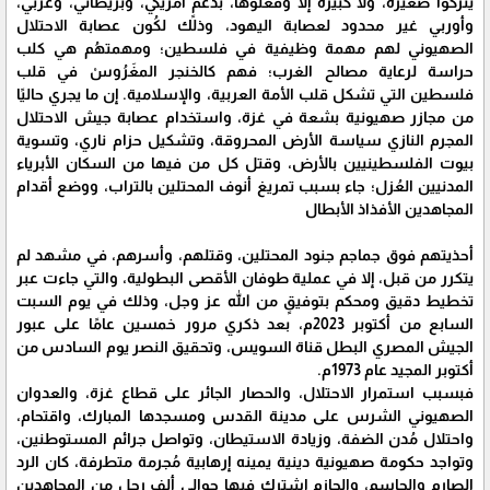
يتركوا صغيرةً، ولا كبيرةً إلا وفعلوها، بِّدعمٍ أمريكي، وبريطاني، وغربي،
وأوربي غير محدود لعصابة اليهود، وذلك لكُون عصابة الاحتلال
الصهيوني لهم مهمة وظيفية في فلسطين؛ ومهمتهُم هي كلب
حراسة لرعاية مصالح الغرب؛ فهم كالخنجر المغَرُوسْ في قلب
فلسطين التي تشكل قلب الأمة العربية، والإسلامية. إن ما يجري حاليًا
من مجازر صهيونية بشعة في غزة، واستخدام عصابة جيش الاحتلال
المجرم النازي سياسة الأرض المحروقة، وتشكيل حزام ناري، وتسوية
بيوت الفلسطينيين بالأرض، وقتل كل من فيها من السكان الأبرياء
المدنيين العُزل؛ جاء بسبب تمريغ أنوف المحتلين بالتراب، ووضع أقدام
المجاهدين الأفذاذ الأبطال
أحذيتهم فوق جماجم جنود المحتلين، وقتلهم، وأسرهم، في مشهد لم
يتكرر من قبل، إلا في عملية طوفان الأقصى البطولية، والتي جاءت عبر
تخطيط دقيق ومحكم بتوفيقٍ من الله عز وجل، وذلك في يوم السبت
السابع من أكتوبر 2023م، بعد ذكري مرور خمسين عامًا على عبور
الجيش المصري البطل قناة السويس، وتحقيق النصر يوم السادس من
أكتوبر المجيد عام 1973م.
فبسبب استمرار الاحتلال، والحصار الجائر على قطاع غزة، والعدوان
الصهيوني الشرس على مدينة القدس ومسجدها المبارك، واقتحام،
واحتلال مُدن الضفة، وزيادة الاستيطان، وتواصل جرائم المستوطنين،
وتواجد حكومة صهيونية دينية يمينه إرهابية مُجرمة متطرفة، كان الرد
الصارم والحاسم، والجازم اشترك فيها حوالي ألف رجل من المجاهدين