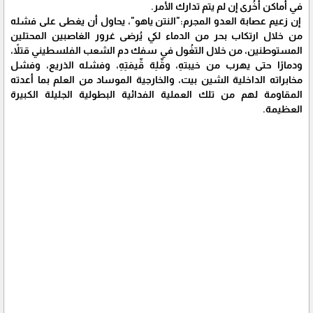
في أماكن أخُرى إن لم يتم تدارك الأمر.
إن زعيم عصابة العدو المجرم:"النتن ياهو"، يحاول أن يغطى على فشله
من خلال ارتكاب بحر من الدماء لكي يُرضى غرور الغاصبين المحتلين
المستوطنين، من خلال التغُول في سفك دم الشعب الفلسطيني قتلاً،
ودمارًا حتى يهرب من خيبتهِ، وقِّلِة قِّيمَتِهِ، وفشله الذريع، وفشل
مخابراته الداخلية الشين بيت، والخارجية الموساد من العلم بما أعدته
المقاومة لهم من تلك العملية الفدائية البطولية الجليلة الكبيرة
العظيمة.