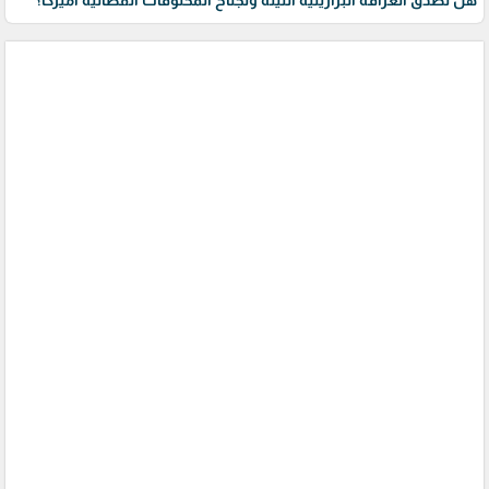
هل تصْدُق العرافة البرازيلية الليلة وتجتاح المخلوقات الفضائية أميركا؟