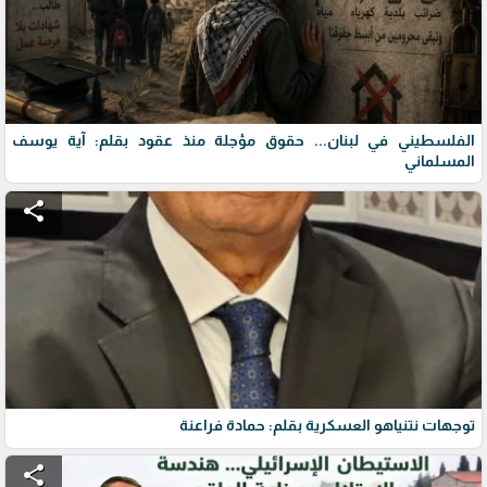
الفلسطيني في لبنان... حقوق مؤجلة منذ عقود بقلم: آية يوسف
المسلماني
share
توجهات نتنياهو العسكرية بقلم: حمادة فراعنة
share