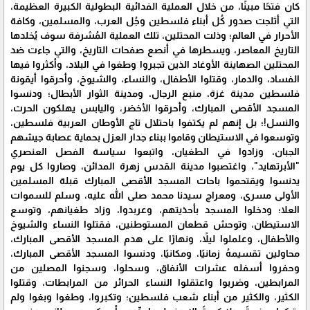
كان فتحًا مبينًا، من خلال العملية الفدائية البطولية الكبيرة العظيمة،
التي أثلجت صدور كُل أبناء فلسطين وجُل العرب، والمسلمين، وكافة
الأحرار في العالم؛ وذلت المحتلين، تلك العملية المُشرفة سوف يُخلدها
التاريخ المعاصر، ويسطرها في أنصع صفحات التاريخ، والتي جاءت ضد
المحتلين الصهاينة الأوغاد الذين تجبروا وطغوا في البلاد، وأكثروا فيها
الفساد، والدمار، وقتلوا الأطفال، والنساء، والشيوخ، وأحرقوا أيقونة
فلسطين مدينة غزة، منبع الرجال، ومدينة الثوار الأبطال؛ ودنسوا
المسجد الأقصى المبارك، وأحرقوا الأخضر، واليابس يهلكون الحرث،
والنسل!؛ بل إنهم لم يكتفوا باحتلال تاج الأوطان العربية فلسطين،
وتوسعوا في الاستيطان وقاموا ببناء جدار العزل بحماية عصابة جيشهم
الجبان، وزادوا في الطغيان، واتبعوا سياسة الفصل العنصري
"الأبرتهايد"، واغتصبوا مدينة القدس زهرة المدائن، وصاروا كل يوم
يدنسوا ويقتحموا باحات المسجد الأقصى المبارك قبلة المسلمين
الأولى مسرى، ومعراج سيدنا محمد صلى الله عليه، وسلم للسموات
العلا؛ ودخلوا المسجد بأحذيتهم، وعربدوا، وزاد طغيانهم، وتوسع
الاستيطان، وتوحش قطعان المستوطنين، فقتلوا النساء والشيوخ
والأطفال، وعلملوا ليلاً، ونهارًا على هدم المسجد الأقصى المبارك،
محاولين تقسيمهُ زمانيًا، ومكانيًا، ودنسوا المسجد الأقصى المبارك،
وحفروا أسفله عشرات الأنفاق، وسحلوا، وسجنوا المصلين من
المرابطين، وضربوا واعتقلوا النساء الحرائر من المرابطات، وقتلوا
الكثير، والكثير من أبناء شعب فلسطين؛ وتكبروا، وطغوا وبغوا ولم