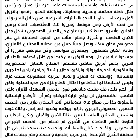
في عملية بطولية، واقتحموا مغتصبات غلاف غزة، برًا، وبحرًا، وجوًا من
خلال خطة محكمة، وسرية، ومفاجئة، ومباغتة للعدو، وقاموا بالنزول
لأول مرة خلف خطوط العدو بالطائرات الشراعية، ومن خلال البحر، والبر
من تحت الأرض ومن فوقها، وحرروا تلك المغُتصبات لمدة يومين
كاملين، وأسروا ضابط كبير برتبة لواء في الجيش الصهيوني بشكل مذل
للكيان الغاصب؛ وأسِّرْوا، وقتلوا مئات من الجنود الصهاينة في عقر
حُصونِهم فكان فتحًا، ونصرًا مبينًا جعل من عصابة المحتلين كالفئران،
وقادة الكيان يتخبطون، ويفقدون صوابهم، وجُن جنونهم، فقرروا أن
يمسحوا غزة من على وجه الأرض بمن فيها من خلال قصفها بالطيران
الحربي، بدعمٍ أمريكي مباشر، فقصفوا القطاع بالقنابل الفسفورية،
والعنقودية المحرمة دوليًا؛ وارتكبوا مجازر بشعة إجرامية يندى لها جبين
الإنسانية!؛ وواصلت آلة القتل، والدمار الحربية الصهيونية قصف غزة،
وليس مُستبعدًا لو استطاعوا احتلال قطاع غزة من جديد لفعلوا؛ ولكن
أنى لهم ذلك؛ فلو مشت دباباتهم فوق جثامين الشهداء الأبرار؛ ولكن
الشعب الفلسطيني لن يرفع الراية البيضاء؛ رغم أن الأوضاع الإنسانية
مأساوية جدًا في قطاع غزة، بعدما نزح ألاف السكان فارين من القصف
الهمجي الصهيوني البربري وتركوا بيوتهم وذهبوا لمدراس، وكالة غوث
وتشغيل اللاجئين الفلسطينيين، طلبًا للأمن والأمان؛ ولكن المدارس
التابعة للأمم المتحدة هي الأُخرى لم تسلم من القصف الإجرامي
الصهيوني؛؛ والأحداث حُبلي بالمفاجآت، وقد يحدث تصعيد خطير في كل
منطقة الشرق الأوسط، ينذر بحرب إقليمية واسعة، وفتح جبهات قتال