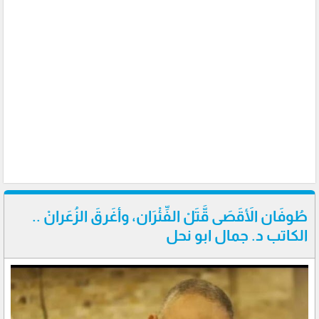
طُوفَان الأَقَصَى قَّتَلْ الفِّئْرَان، وأغَرقَ الزُعَرانْ ..
الكاتب د. جمال ابو نحل