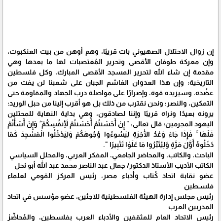
إن زوال الاحتلال الصهيوني بات قريبًا، وهم أوهن من بيت العنكبوت،
وإن معركة طوفان الأقصى وتحرير المُغتصبات لها ما بعدها وهي
مقدمة إن شاء الله لتحرير المسجد الأقصى المبارك، وكل فلسطين
التاريخية؛ وإن هذا العدوان الغاشم الجبان على شعبنا لن يفت من
عضُده، وسيزيده قوة، وإصرارًا على مواصلة درب الجهاد والمقاومة حتى
التمكين، والنصر؛ ونحن نقترب من ذلك بل هو أقرب إلينا من حبل الوريد؛
يرونه بعيدًا ونراه قريبًا وإننا لصادقون، وهي بداية النهاية للمحتلين
اليهود المجرمين؛ قال تعالى: " إِنْ أَحْسَنتُمْ أَحْسَنتُمْ لِأَنفُسِكُمْ ۖ وَإِنْ أَسَأْتُمْ
فَلَهَا ۚ فَإِذَا جَاءَ وَعْدُ الْآخِرَةِ لِيَسُوءُوا وُجُوهَكُمْ وَلِيَدْخُلُوا الْمَسْجِدَ كَمَا
دَخَلُوهُ أَوَّلَ مَرَّةٍ وَلِيُتَبِّرُوا مَا عَلَوْا تَتْبِيرًا ".
الباحث، والكاتب، والمحاضر الجامعي، المفكر العربي، والمحلل السياسي
الكاتب الأديب الأستاذ الدكتور/ جمال عبد الناصر محمد عبد الله أبو نحل
عضو نقابة اتحاد كُتاب وأدباء مصر، رئيس المركز القومي لعلماء
فلسـطين
رئيس مجلس إدارة الهيئة الفلسطينية للاجئين، عضو مؤسس في اتحاد
المدربين العرب
رئيس الاتحاد العام للمثقفين والأدباء العرب بفلسطين، والمُحاضِّرْ