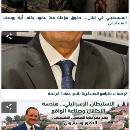
الفلسطيني في لبنان... حقوق مؤجلة منذ عقود بقلم: آية يوسف
المسلماني
share
توجهات نتنياهو العسكرية بقلم: حمادة فراعنة
share