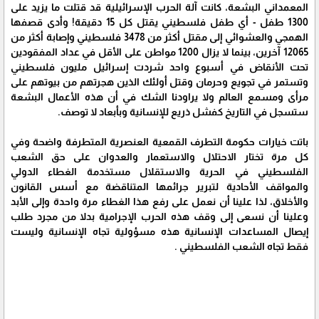
المعمداني البشعة، كانت آلة الحرب الإسرائيلية قد قتلت ما يزيد على
1300 طفل - أي طفل فلسطيني يقتل كل 15 دقيقة! وأدى قصفها
الهمجي والعشوائي إلى مقتل أكثر من 3478 فلسطيني وإصابة أكثر من
12065 آخرين، بينما لا يزال 1200 مواطن على الأقل في عداد المفقودين
تحت الأنقاض في أسبوع واحد شردت إسرائيل مليون فلسطيني
وتستمر في تجويع وحرمان وقتل أولئك الذين هجرتهم من بيوتهم على
مرأى ومسمع العالم ولا يراودنا الشك في أن هذه الأعمال البشعة
ستسجل في التاريخ كفشل ذريع للإنسانية وبأبعاد لا توصف.
باتت خيارات حكومة التطرف القمعية العنصرية المتطرفة واضحة وفي
كل مرة تختار الاحتلال والاستعمار والعدوان على حق الشعب
الفلسطيني في الحرية والاستقلال مستخدمة الغطاء الدولي
والمواقف الأحادية لتبرير جرائمها المتناقضة مع أسس القانون
والأخلاق، لذا علينا أن نعمل على رفع هذا الغطاء مرة واحدة وإلى الأبد
وعلينا أن نسعى إلى وقف هذه الحرب الإجرامية بدلا من مجرد طلب
إيصال المساعدات الإنسانية هذه مسؤولية تجاه الإنسانية وليست
فقط تجاه الشعب الفلسطيني .