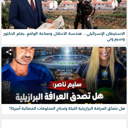
الاستيطان الإسرائيلي... هندسة الاحتلال وصناعة الواقع…بقلم الدكتور
وسيم وني
share
هل تصْدُق العرافة البرازيلية الليلة وتجتاح المخلوقات الفضائية أميركا؟