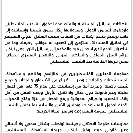
انتهاكات إسرائيل المستمرة والمتصاعدة لحقوق الشعب الفلسطيني
وازدراءها للقانون الدولي ومحاولاتها إنكار حقوق شعبنا وإنسانيته إلى
جانب ترسيخ منهج الإفلات من العقاب بسبب الفشل الدولي المستمر
في تحقيق المساءلة، ستؤدي إلى تصعيد له عواقب وخيمة، وما من
شك بان الدعم الذي لا جدال فيه والمقدم إلى إسرائيل الآن، وهي ترتكب
جرائم القتل الجماعي والتطهير العرقي والتهجير القسري الجماعي
ضمن حربها الظالمة ضد الشعب الفلسطيني .
مهاجمة المدنيين الفلسطينيين في منازلهم وقتلهم واستهداف
المستشفيات والملاجئ وضرب الأبرياء في الأسواق والمخابز وتجويع
شعب بأكمله، وتجريد أمة من إنسانيتها على مدار 75 عاما، هي أعمال
مقيتة وغير قانونية دون جدال ولا تقبل التأويل ويجب العمل من أجل
وقف التصعيد والجرائم العدوانية ورفع الحصار عن غزة وفتح الممرات
الآمنة لدخول المساعدات وتحقيق الأمن والسلام بما يكفل للشعب
الفلسطيني حقوقه المشروعة وتوفير الحياة الكريمة .
ممارسات حكومة الاحتلال وجيشها تواصلت بشكل همجي ولا أنساني
وغير قانوني حيث وقبل ارتكاب جريمة استهداف المستشفى