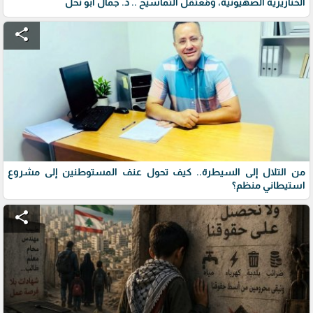
الخنازيرية الصهيونية، ومُعتقل التماسيح .. د. جمال أبو نحل
share
من التلال إلى السيطرة.. كيف تحول عنف المستوطنين إلى مشروع
استيطاني منظم؟
share