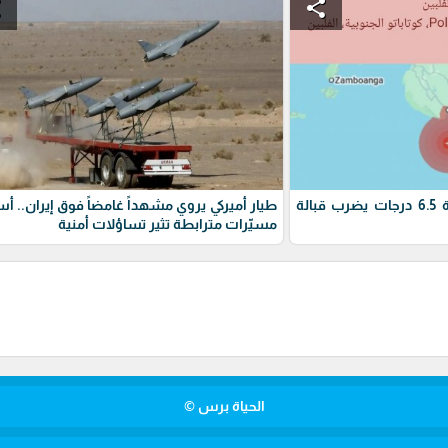
e
share
زلزال الفلبين : زلزال بقوة 6.5 درجات يضرب قبالة
طيار أميركي يروي مشهداً غامضاً فوق إيران.. أ
مسيّرات مترابطة تثير تساؤلات أمنية
الحياة برس ©