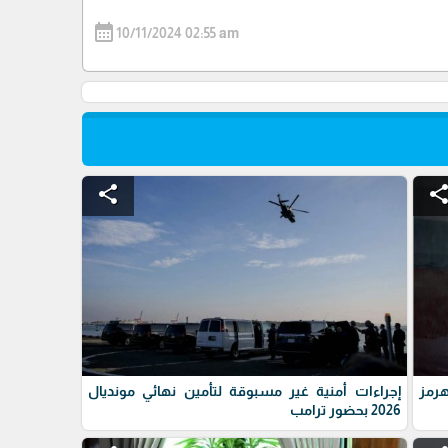
calendar_month
10/11/2024 02:55 am
share
shar
رمز
إجراءات أمنية غير مسبوقة لتأمين نهائي مونديال
2026 بحضور ترامب