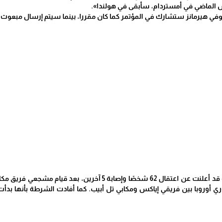
يس الماضي في أمستردام، سأبقى في هولندا».
وفي هيرمانز ستشارك في المؤتمر كما كان مقررا، بينما سيتم إرسال مبعوث ل
وكانت الشرطة الهولندية قد أعلنت عن اعتقال 62 شخصًا وإ
ي أوروبا بين فريقي إياكس ومكابي تل أبيب. كما أفادت الشرطة بأنها بدأت