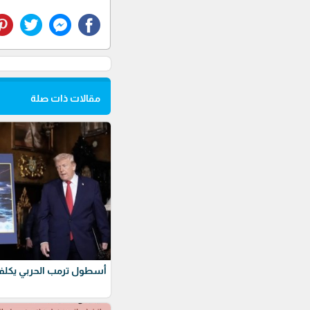
مقالات ذات صلة
أسطول ترمب الحربي يكلف 275 مليار دول