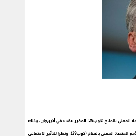
الحياة برس - أعلن رئيس الوزراء الهولندي ديك سخوف، السبت، أنه لن يشارك في مؤتمر الأمم المتحدة المعني بالمناخ (كوب29) المقرر عقده في أذربيجان، وذلك
وكتب سخوف عبر حسابه على منصة إكس: «لن أذهب إلى أذربيجان خلال الأيام المقبلة لحضور مؤتمر الأمم المتحدة المعني بالمناخ (كوب29). ونظرا للتأثير الاجتماعي