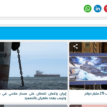
e
share
ار
إيران وعُمان تتفقان على مسار ملاحي في ه
وترمب يهدد طهران بالتصعيد