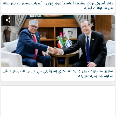
طيار أميركي يروي مشهداً غامضاً فوق إيران.. أسراب مسيّرات مترابطة
تثير تساؤلات أمنية
share
تقارير متضاربة حول وجود عسكري إسرائيلي في «أرض الصومال» تثير
مخاوف إقليمية متزايدة