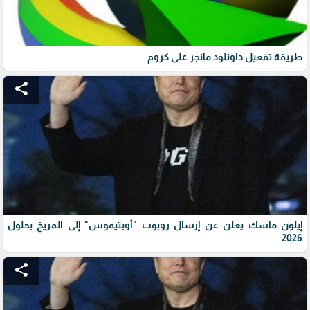
طريقة تفعيل داونلود مانجر على كروم
share
إيلون ماسك يعلن عن إرسال روبوت "أوبتيموس" إلى المريخ بحلول
2026
share