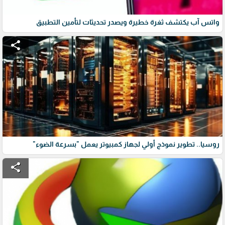
واتس آب يكتشف ثغرة خطيرة ويصدر تحديثات لتأمين التطبيق
share
روسيا.. تطوير نموذج أولي لجهاز كمبيوتر يعمل "بسرعة الضوء"
share