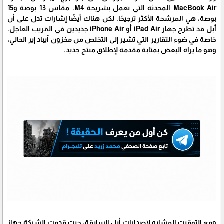
MacBook Air المحدثة التي تعمل بشريحة M4، مقاس 13 بوصة و15
بوصة، هي المرشحة الأكثر ترجيحًا. لكن هناك أيضًا إشارات تدل على أن
أبل قد تطرح جهاز iPad Air أو iPhone Air جديدين في القريب العاجل،
خاصة في ضوء التقارير التي تشير إلى التخلص من مخزون آيباد إير الحالي،
وهو ما يراه البعض بمثابة مقدمة لإطلاق منتج جديد.
ومع التوقيت المشابه لإصدارات أبل السابقة، حيث قدمت الشركة جهاز