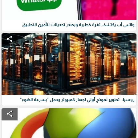
واتس آب يكتشف ثغرة خطيرة ويصدر تحديثات لتأمين التطبيق
share
روسيا.. تطوير نموذج أولي لجهاز كمبيوتر يعمل "بسرعة الضوء"
share