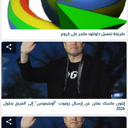
طريقة تفعيل داونلود مانجر على كروم
share
إيلون ماسك يعلن عن إرسال روبوت "أوبتيموس" إلى المريخ بحلول
2026
share